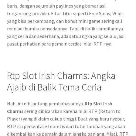
baris, dengan sejumlah paylines yang bervariasi
tergantung provider. Fitur-fitur seperti Free Spins, Wilds
yang bisa berkembang, dan bonus mini game seringkali
menjadi bumbu penyedapnya. Tapi, di balik tampilannya
yang ceria dan sederhana, ada satu angka yang selalu jadi
pusat perhatian para pemain cerdas: nilai RTP-nya.
Rtp Slot Irish Charms: Angka
Ajaib di Balik Tema Ceria
Nah, ini nih jantung pembahasannya.
Rtp Slot Irish
Charms
sering dibicarakan karena nilai RTP (Return to
Player) yang diklaim cukup tinggi. Buat yang baru nyebur,
RTP itu persentase teoretis dari total taruhan yang akan
dikembalikan ke pemain dalam jangka panjang. Misal, RTP