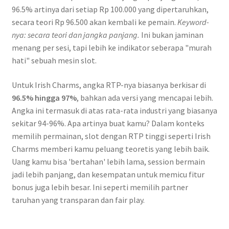
96.5% artinya dari setiap Rp 100.000 yang dipertaruhkan,
secara teori Rp 96.500 akan kembali ke pemain.
Keyword-
nya: secara teori dan jangka panjang.
Ini bukan jaminan
menang per sesi, tapi lebih ke indikator seberapa "murah
hati" sebuah mesin slot.
Untuk Irish Charms, angka RTP-nya biasanya berkisar di
96.5% hingga 97%
, bahkan ada versi yang mencapai lebih.
Angka ini termasuk di atas rata-rata industri yang biasanya
sekitar 94-96%. Apa artinya buat kamu? Dalam konteks
memilih permainan, slot dengan RTP tinggi seperti Irish
Charms memberi kamu peluang teoretis yang lebih baik.
Uang kamu bisa 'bertahan' lebih lama, session bermain
jadi lebih panjang, dan kesempatan untuk memicu fitur
bonus juga lebih besar. Ini seperti memilih partner
taruhan yang transparan dan fair play.