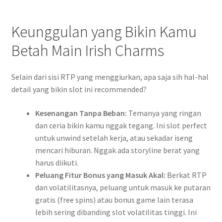
Keunggulan yang Bikin Kamu
Betah Main Irish Charms
Selain dari sisi RTP yang menggiurkan, apa saja sih hal-hal
detail yang bikin slot ini recommended?
Kesenangan Tanpa Beban:
Temanya yang ringan
dan ceria bikin kamu nggak tegang. Ini slot perfect
untuk unwind setelah kerja, atau sekadar iseng
mencari hiburan. Nggak ada storyline berat yang
harus diikuti.
Peluang Fitur Bonus yang Masuk Akal:
Berkat RTP
dan volatilitasnya, peluang untuk masuk ke putaran
gratis (free spins) atau bonus game lain terasa
lebih sering dibanding slot volatilitas tinggi. Ini