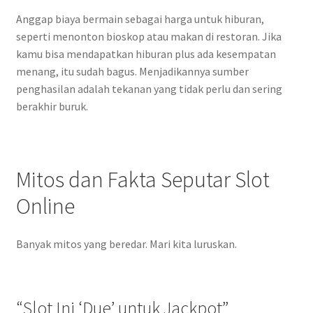
Anggap biaya bermain sebagai harga untuk hiburan,
seperti menonton bioskop atau makan di restoran. Jika
kamu bisa mendapatkan hiburan plus ada kesempatan
menang, itu sudah bagus. Menjadikannya sumber
penghasilan adalah tekanan yang tidak perlu dan sering
berakhir buruk.
Mitos dan Fakta Seputar Slot
Online
Banyak mitos yang beredar. Mari kita luruskan.
“Slot Ini ‘Due’ untuk Jackpot”