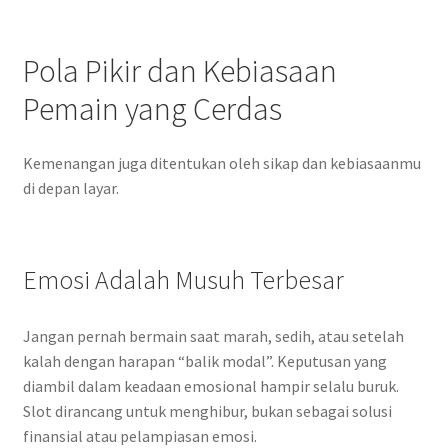
Pola Pikir dan Kebiasaan
Pemain yang Cerdas
Kemenangan juga ditentukan oleh sikap dan kebiasaanmu
di depan layar.
Emosi Adalah Musuh Terbesar
Jangan pernah bermain saat marah, sedih, atau setelah
kalah dengan harapan “balik modal”. Keputusan yang
diambil dalam keadaan emosional hampir selalu buruk.
Slot dirancang untuk menghibur, bukan sebagai solusi
finansial atau pelampiasan emosi.