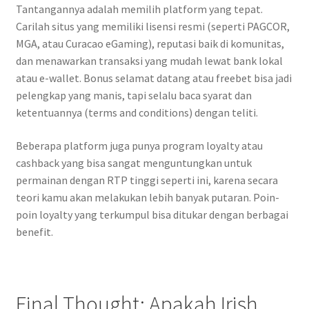
Tantangannya adalah memilih platform yang tepat.
Carilah situs yang memiliki lisensi resmi (seperti PAGCOR,
MGA, atau Curacao eGaming), reputasi baik di komunitas,
dan menawarkan transaksi yang mudah lewat bank lokal
atau e-wallet. Bonus selamat datang atau freebet bisa jadi
pelengkap yang manis, tapi selalu baca syarat dan
ketentuannya (terms and conditions) dengan teliti.
Beberapa platform juga punya program loyalty atau
cashback yang bisa sangat menguntungkan untuk
permainan dengan RTP tinggi seperti ini, karena secara
teori kamu akan melakukan lebih banyak putaran. Poin-
poin loyalty yang terkumpul bisa ditukar dengan berbagai
benefit.
Final Thought: Apakah Irish