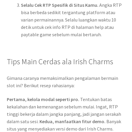
Selalu Cek RTP Spesifik di Situs Kamu.
Angka RTP
bisa berbeda sedikit tergantung platform atau
varian permainannya. Selalu luangkan waktu 10
detik untuk cek info RTP di halaman help atau
paytable game sebelum mulai bertaruh.
Tips Main Cerdas ala Irish Charms
Gimana caranya memaksimalkan pengalaman bermain
slot ini? Berikut resep rahasianya:
Pertama, kelola modal seperti pro.
Tentukan batas
kekalahan dan kemenangan sebelum mulai. Ingat, RTP
tinggi bekerja dalam jangka panjang, jadi jangan serakah
dalam satu sesi.
Kedua, manfaatkan fitur demo.
Banyak
situs yang menyediakan versi demo dari Irish Charms.