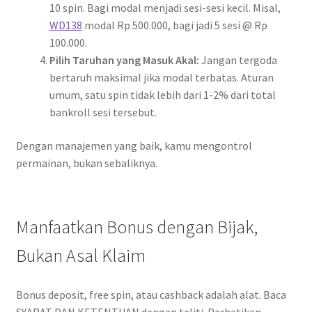
10 spin. Bagi modal menjadi sesi-sesi kecil. Misal,
WD138
modal Rp 500.000, bagi jadi 5 sesi @ Rp
100.000.
Pilih Taruhan yang Masuk Akal:
Jangan tergoda
bertaruh maksimal jika modal terbatas. Aturan
umum, satu spin tidak lebih dari 1-2% dari total
bankroll sesi tersebut.
Dengan manajemen yang baik, kamu mengontrol
permainan, bukan sebaliknya.
Manfaatkan Bonus dengan Bijak,
Bukan Asal Klaim
Bonus deposit, free spin, atau cashback adalah alat. Baca
SYARAT DAN KETENTUAN dengan teliti. Perhatikan