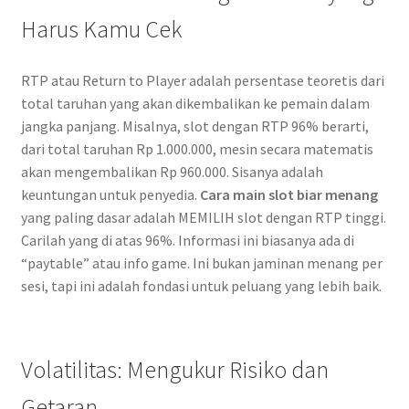
Harus Kamu Cek
RTP atau Return to Player adalah persentase teoretis dari
total taruhan yang akan dikembalikan ke pemain dalam
jangka panjang. Misalnya, slot dengan RTP 96% berarti,
dari total taruhan Rp 1.000.000, mesin secara matematis
akan mengembalikan Rp 960.000. Sisanya adalah
keuntungan untuk penyedia.
Cara main slot biar menang
yang paling dasar adalah MEMILIH slot dengan RTP tinggi.
Carilah yang di atas 96%. Informasi ini biasanya ada di
“paytable” atau info game. Ini bukan jaminan menang per
sesi, tapi ini adalah fondasi untuk peluang yang lebih baik.
Volatilitas: Mengukur Risiko dan
Getaran