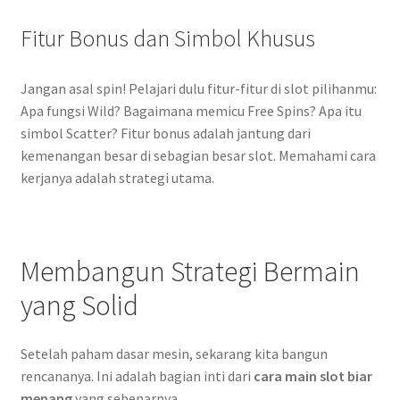
Fitur Bonus dan Simbol Khusus
Jangan asal spin! Pelajari dulu fitur-fitur di slot pilihanmu:
Apa fungsi Wild? Bagaimana memicu Free Spins? Apa itu
simbol Scatter? Fitur bonus adalah jantung dari
kemenangan besar di sebagian besar slot. Memahami cara
kerjanya adalah strategi utama.
Membangun Strategi Bermain
yang Solid
Setelah paham dasar mesin, sekarang kita bangun
rencananya. Ini adalah bagian inti dari
cara main slot biar
menang
yang sebenarnya.