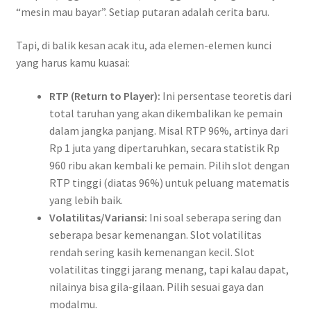
“mesin mau bayar”. Setiap putaran adalah cerita baru.
Tapi, di balik kesan acak itu, ada elemen-elemen kunci
yang harus kamu kuasai:
RTP (Return to Player):
Ini persentase teoretis dari
total taruhan yang akan dikembalikan ke pemain
dalam jangka panjang. Misal RTP 96%, artinya dari
Rp 1 juta yang dipertaruhkan, secara statistik Rp
960 ribu akan kembali ke pemain. Pilih slot dengan
RTP tinggi (diatas 96%) untuk peluang matematis
yang lebih baik.
Volatilitas/Variansi:
Ini soal seberapa sering dan
seberapa besar kemenangan. Slot volatilitas
rendah sering kasih kemenangan kecil. Slot
volatilitas tinggi jarang menang, tapi kalau dapat,
nilainya bisa gila-gilaan. Pilih sesuai gaya dan
modalmu.