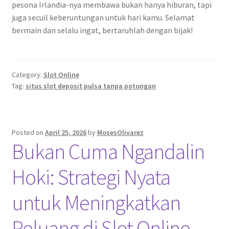
pesona Irlandia-nya membawa bukan hanya hiburan, tapi
juga secuil keberuntungan untuk hari kamu. Selamat
bermain dan selalu ingat, bertaruhlah dengan bijak!
Category:
Slot Online
Tag:
situs slot deposit pulsa tanpa potongan
Posted on
April 25, 2026
by
MosesOlivarez
Bukan Cuma Ngandalin
Hoki: Strategi Nyata
untuk Meningkatkan
Peluang di Slot Online