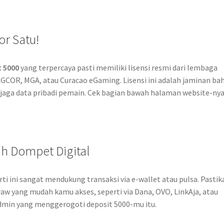
r Satu!
t 5000
yang terpercaya pasti memiliki lisensi resmi dari lembaga
AGCOR, MGA, atau Curacao eGaming. Lisensi ini adalah jaminan ba
enjaga data pribadi pemain. Cek bagian bawah halaman website-nya
h Dompet Digital
rti ini sangat mendukung transaksi via e-wallet atau pulsa. Pastik
w yang mudah kamu akses, seperti via Dana, OVO, LinkAja, atau
admin yang menggerogoti deposit 5000-mu itu.