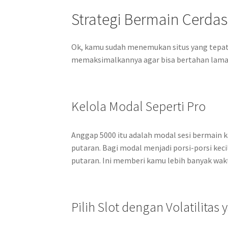
Strategi Bermain Cerda
Ok, kamu sudah menemukan situs yang tepat.
memaksimalkannya agar bisa bertahan lam
Kelola Modal Seperti Pro
Anggap 5000 itu adalah modal sesi bermain k
putaran. Bagi modal menjadi porsi-porsi keci
putaran. Ini memberi kamu lebih banyak waktu
Pilih Slot dengan Volatilitas