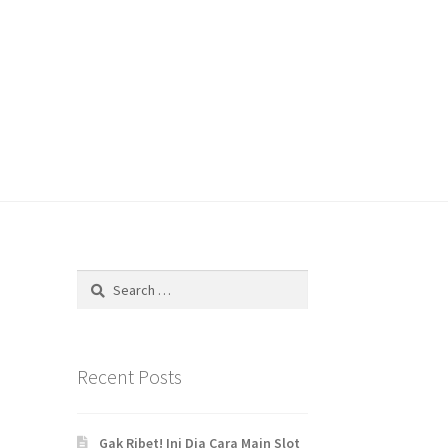
Search
for:
Recent Posts
Gak Ribet! Ini Dia Cara Main Slot