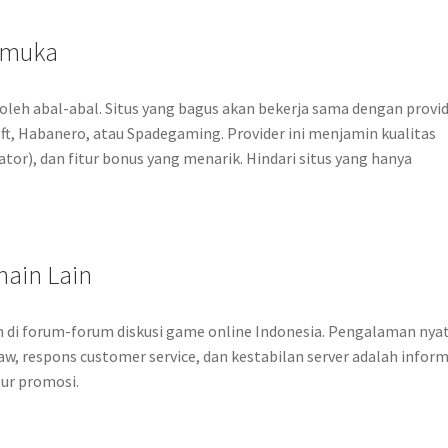
emuka
boleh abal-abal. Situs yang bagus akan bekerja sama dengan provi
t, Habanero, atau Spadegaming. Provider ini menjamin kualitas
or), dan fitur bonus yang menarik. Hindari situs yang hanya
main Lain
n di forum-forum diskusi game online Indonesia. Pengalaman nya
w, respons customer service, dan kestabilan server adalah inform
sur promosi.