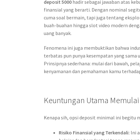
deposit 5000
hadir sebagai jawaban atas ke
finansial yang berarti. Dengan nominal segi
cuma soal bermain, tapi juga tentang eksplo
buah-buahan hingga slot video modern denga
uang banyak.
Fenomena ini juga membuktikan bahwa indust
terbatas pun punya kesempatan yang sama un
Prinsipnya sederhana: mulai dari bawah, pela
kenyamanan dan pemahaman kamu terhadap
Keuntungan Utama Memulai 
Kenapa sih, opsi deposit minimal ini begitu 
Risiko Finansial yang Terkendali:
Ini 