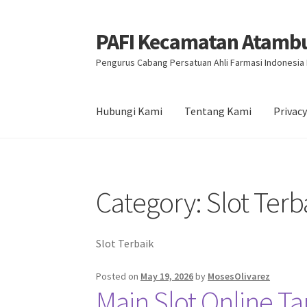
PAFI Kecamatan Atamb
Skip
Skip
to
to
Pengurus Cabang Persatuan Ahli Farmasi Indonesi
navigation
content
Hubungi Kami
Tentang Kami
Privacy
Home
Hubungi Kami
Privacy Policy
Tentang K
Category:
Slot Terb
Slot Terbaik
Posted on
May 19, 2026
by
MosesOlivarez
Main Slot Online Ta