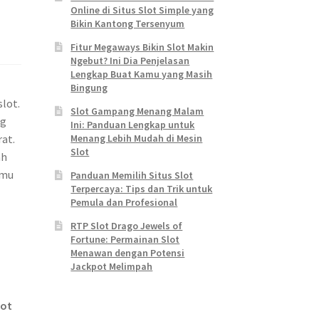
Online di Situs Slot Simple yang
Bikin Kantong Tersenyum
Fitur Megaways Bikin Slot Makin
Ngebut? Ini Dia Penjelasan
Lengkap Buat Kamu yang Masih
Bingung
slot.
Slot Gampang Menang Malam
ng
Ini: Panduan Lengkap untuk
Menang Lebih Mudah di Mesin
rat.
Slot
ah
amu
Panduan Memilih Situs Slot
Terpercaya: Tips dan Trik untuk
Pemula dan Profesional
RTP Slot Drago Jewels of
Fortune: Permainan Slot
Menawan dengan Potensi
n
Jackpot Melimpah
lot