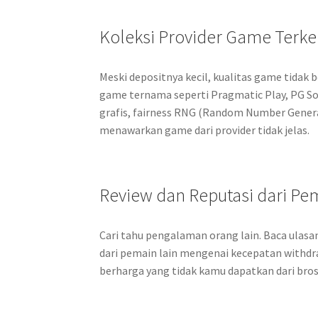
Koleksi Provider Game Terk
Meski depositnya kecil, kualitas game tidak 
game ternama seperti Pragmatic Play, PG Sof
grafis, fairness RNG (Random Number Generat
menawarkan game dari provider tidak jelas.
Review dan Reputasi dari Pe
Cari tahu pengalaman orang lain. Baca ulasa
dari pemain lain mengenai kecepatan withdra
berharga yang tidak kamu dapatkan dari bro