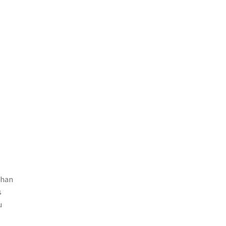
ihan
s
u