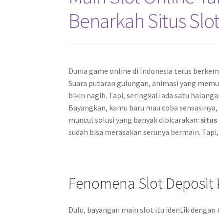
Benarkah Situs Slot
Dunia game online di Indonesia terus berkem
Suara putaran gulungan, animasi yang me
bikin nagih. Tapi, seringkali ada satu halan
Bayangkan, kamu baru mau coba sensasinya, eh 
muncul solusi yang banyak dibicarakan:
situs
sudah bisa merasakan serunya bermain. Tapi, 
Fenomena Slot Deposit
Dulu, bayangan main slot itu identik dengan