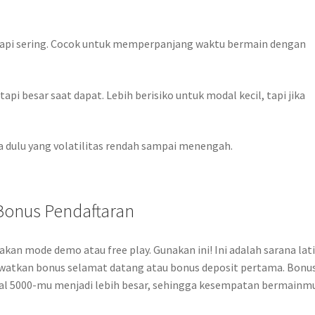
api sering. Cocok untuk memperpanjang waktu bermain dengan
pi besar saat dapat. Lebih berisiko untuk modal kecil, tapi jika
 dulu yang volatilitas rendah sampai menengah.
Bonus Pendaftaran
kan mode demo atau free play. Gunakan ini! Ini adalah sarana lat
n lewatkan bonus selamat datang atau bonus deposit pertama. Bonu
 5000-mu menjadi lebih besar, sehingga kesempatan bermainm