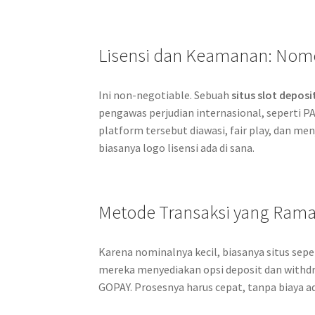
Lisensi dan Keamanan: Nomo
Ini non-negotiable. Sebuah
situs slot deposi
pengawas perjudian internasional, seperti P
platform tersebut diawasi, fair play, dan m
biasanya logo lisensi ada di sana.
Metode Transaksi yang Rama
Karena nominalnya kecil, biasanya situs sepe
mereka menyediakan opsi deposit dan withdra
GOPAY. Prosesnya harus cepat, tanpa biaya 