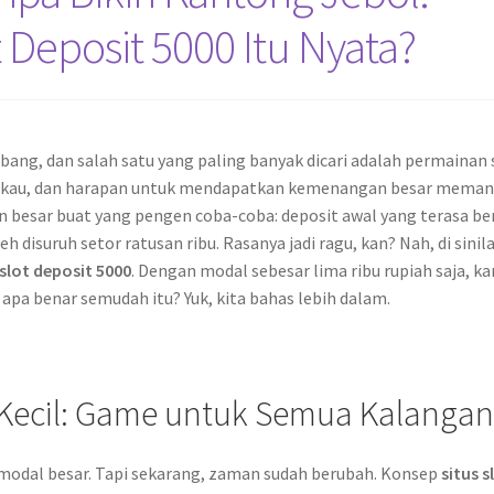
 Deposit 5000 Itu Nyata?
bang, dan salah satu yang paling banyak dicari adalah permainan 
mukau, dan harapan untuk mendapatkan kemenangan besar mema
gan besar buat yang pengen coba-coba: deposit awal yang terasa be
disuruh setor ratusan ribu. Rasanya jadi ragu, kan? Nah, di sinil
 slot deposit 5000
. Dengan modal sebesar lima ribu rupiah saja, k
apa benar semudah itu? Yuk, kita bahas lebih dalam.
 Kecil: Game untuk Semua Kalanga
 modal besar. Tapi sekarang, zaman sudah berubah. Konsep
situs s