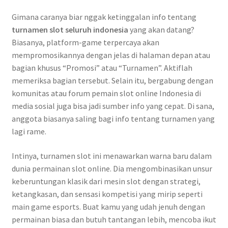
Gimana caranya biar nggak ketinggalan info tentang
turnamen slot seluruh indonesia
yang akan datang?
Biasanya, platform-game terpercaya akan
mempromosikannya dengan jelas di halaman depan atau
bagian khusus “Promosi” atau “Turnamen”. Aktiflah
memeriksa bagian tersebut. Selain itu, bergabung dengan
komunitas atau forum pemain slot online Indonesia di
media sosial juga bisa jadi sumber info yang cepat. Di sana,
anggota biasanya saling bagi info tentang turnamen yang
lagi rame.
Intinya, turnamen slot ini menawarkan warna baru dalam
dunia permainan slot online. Dia mengombinasikan unsur
keberuntungan klasik dari mesin slot dengan strategi,
ketangkasan, dan sensasi kompetisi yang mirip seperti
main game esports. Buat kamu yang udah jenuh dengan
permainan biasa dan butuh tantangan lebih, mencoba ikut