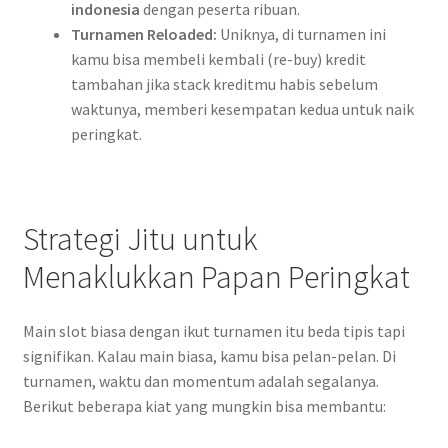
indonesia
dengan peserta ribuan.
Turnamen Reloaded:
Uniknya, di turnamen ini
kamu bisa membeli kembali (re-buy) kredit
tambahan jika stack kreditmu habis sebelum
waktunya, memberi kesempatan kedua untuk naik
peringkat.
Strategi Jitu untuk
Menaklukkan Papan Peringkat
Main slot biasa dengan ikut turnamen itu beda tipis tapi
signifikan. Kalau main biasa, kamu bisa pelan-pelan. Di
turnamen, waktu dan momentum adalah segalanya.
Berikut beberapa kiat yang mungkin bisa membantu: