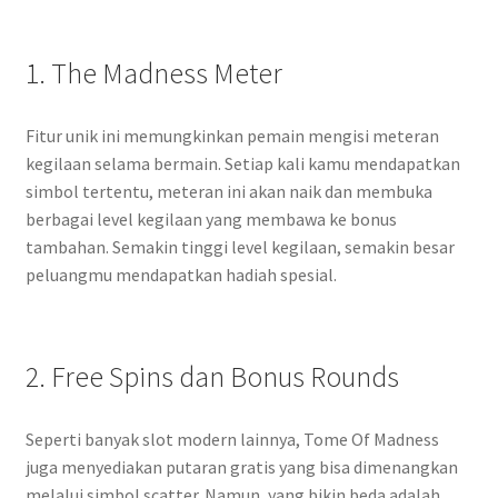
1. The Madness Meter
Fitur unik ini memungkinkan pemain mengisi meteran
kegilaan selama bermain. Setiap kali kamu mendapatkan
simbol tertentu, meteran ini akan naik dan membuka
berbagai level kegilaan yang membawa ke bonus
tambahan. Semakin tinggi level kegilaan, semakin besar
peluangmu mendapatkan hadiah spesial.
2. Free Spins dan Bonus Rounds
Seperti banyak slot modern lainnya, Tome Of Madness
juga menyediakan putaran gratis yang bisa dimenangkan
melalui simbol scatter. Namun, yang bikin beda adalah