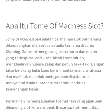
Apa Itu Tome Of Madness Slot?
Tome Of Madness Slot
adalah permainan slot online yang
dikembangkan oleh sebuah studio ternama di dunia
iGaming. Game ini mengusung tema horor dan misteri
yang terinspirasi dari kisah-kisah Lovecraftian,
menghadirkan nuansa gelap dan penuh teka-teki. Dengan
latar belakang buku kuno berisi mantra-mantra rahasia
dan makhluk-makhluk aneh, pemain diajak untuk
menyelami dunia supranatural sambil berburu
kemenangan besar.
Permainan ini menggunakan format reel yang agak unik
dibanding slot konvensional. Biasanya, slot memiliki 5