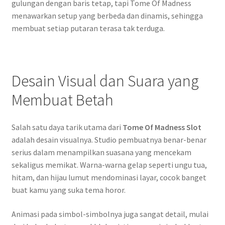
gulungan dengan baris tetap, tapi Tome Of Madness
menawarkan setup yang berbeda dan dinamis, sehingga
membuat setiap putaran terasa tak terduga.
Desain Visual dan Suara yang
Membuat Betah
Salah satu daya tarik utama dari
Tome Of Madness Slot
adalah desain visualnya. Studio pembuatnya benar-benar
serius dalam menampilkan suasana yang mencekam
sekaligus memikat. Warna-warna gelap seperti ungu tua,
hitam, dan hijau lumut mendominasi layar, cocok banget
buat kamu yang suka tema horor.
Animasi pada simbol-simbolnya juga sangat detail, mulai