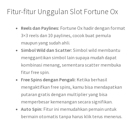
Fitur-fitur Unggulan Slot Fortune Ox
Reels dan Paylines:
Fortune Ox hadir dengan format
3×3 reels dan 10 paylines, cocok buat pemula
maupun yang sudah ahli.
Simbol Wild dan Scatter:
Simbol wild membantu
menggantikan simbol lain supaya mudah dapat
kombinasi menang, sementara scatter membuka
fitur free spin.
Free Spins dengan Pengali:
Ketika berhasil
mengaktifkan free spins, kamu bisa mendapatkan
putaran gratis dengan multiplier yang bisa
memperbesar kemenangan secara signifikan.
Auto Spin:
Fitur ini memudahkan pemain untuk
bermain otomatis tanpa harus klik terus menerus.