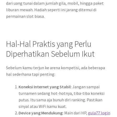
dari uang tunai dalam jumlah gila, mobil, hingga paket
liburan mewah. Hadiah seperti ini jarang ditemui di
permainan slot biasa.
Hal-Hal Praktis yang Perlu
Diperhatikan Sebelum Ikut
Sebelum kamu terjun ke arena kompetisi, ada beberapa
hal sederhana tapi penting:
Koneksi Internet yang Stabil:
Jangan sampai
turnamen sedang hot-hotnya, tiba-tiba koneksi
putus. Itu sama aja bunuh diri ranking. Pastikan
sinyal atau WiFi kamu kuat.
Device yang Mendukung:
Main dari HP,
gula77 login