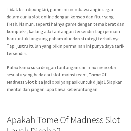
Tidak bisa dipungkiri, game ini membawa angin segar
dalam dunia slot online dengan konsep dan fitur yang
fresh. Namun, seperti halnya game dengan tema berat dan
kompleks, kadang ada tantangan tersendiri bagi pemain
baru untuk langsung paham alur dan strategi terbaiknya.
Tapi justru itulah yang bikin permainan ini punya daya tarik
tersendiri.
Kalau kamu suka dengan tantangan dan mau mencoba
sesuatu yang beda dari slot mainstream,
Tome Of
Madness Slot
bisa jadi opsi yang asik untuk dijajal. Siapkan
mental dan jangan lupa bawa keberuntungan!
Apakah Tome Of Madness Slot