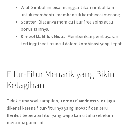
Wild:
Simbol ini bisa menggantikan simbol lain
untuk membantu membentuk kombinasi menang.
Scatter:
Biasanya memicu fitur free spins atau
bonus lainnya.
Simbol Makhluk Mistis:
Memberikan pembayaran
tertinggi saat muncul dalam kombinasi yang tepat.
Fitur-Fitur Menarik yang Bikin
Ketagihan
Tidak cuma soal tampilan,
Tome Of Madness Slot
juga
dikenal karena fitur-fiturnya yang inovatif dan seru.
Berikut beberapa fitur yang wajib kamu tahu sebelum
mencoba game ini: