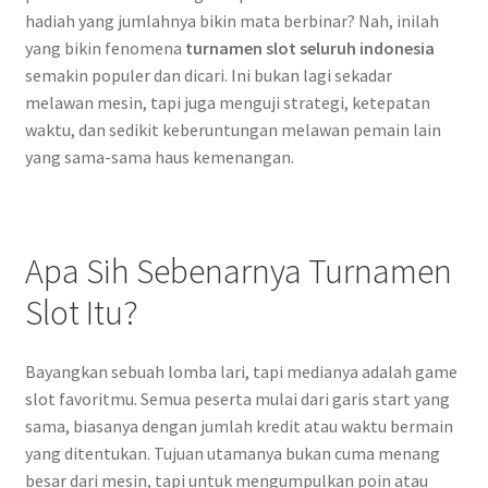
hadiah yang jumlahnya bikin mata berbinar? Nah, inilah
yang bikin fenomena
turnamen slot seluruh indonesia
semakin populer dan dicari. Ini bukan lagi sekadar
melawan mesin, tapi juga menguji strategi, ketepatan
waktu, dan sedikit keberuntungan melawan pemain lain
yang sama-sama haus kemenangan.
Apa Sih Sebenarnya Turnamen
Slot Itu?
Bayangkan sebuah lomba lari, tapi medianya adalah game
slot favoritmu. Semua peserta mulai dari garis start yang
sama, biasanya dengan jumlah kredit atau waktu bermain
yang ditentukan. Tujuan utamanya bukan cuma menang
besar dari mesin, tapi untuk mengumpulkan poin atau