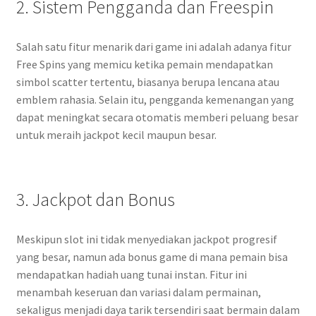
2. Sistem Pengganda dan Freespin
Salah satu fitur menarik dari game ini adalah adanya fitur
Free Spins yang memicu ketika pemain mendapatkan
simbol scatter tertentu, biasanya berupa lencana atau
emblem rahasia. Selain itu, pengganda kemenangan yang
dapat meningkat secara otomatis memberi peluang besar
untuk meraih jackpot kecil maupun besar.
3. Jackpot dan Bonus
Meskipun slot ini tidak menyediakan jackpot progresif
yang besar, namun ada bonus game di mana pemain bisa
mendapatkan hadiah uang tunai instan. Fitur ini
menambah keseruan dan variasi dalam permainan,
sekaligus menjadi daya tarik tersendiri saat bermain dalam