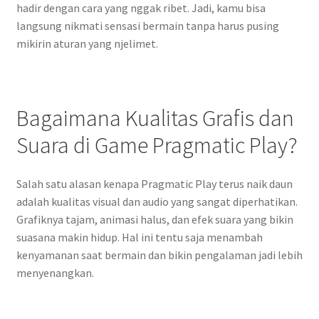
hadir dengan cara yang nggak ribet. Jadi, kamu bisa
langsung nikmati sensasi bermain tanpa harus pusing
mikirin aturan yang njelimet.
Bagaimana Kualitas Grafis dan
Suara di Game Pragmatic Play?
Salah satu alasan kenapa Pragmatic Play terus naik daun
adalah kualitas visual dan audio yang sangat diperhatikan.
Grafiknya tajam, animasi halus, dan efek suara yang bikin
suasana makin hidup. Hal ini tentu saja menambah
kenyamanan saat bermain dan bikin pengalaman jadi lebih
menyenangkan.