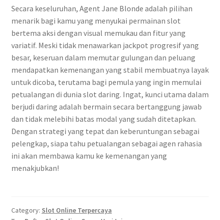
Secara keseluruhan, Agent Jane Blonde adalah pilihan
menarik bagi kamu yang menyukai permainan slot
bertema aksi dengan visual memukau dan fitur yang
variatif. Meski tidak menawarkan jackpot progresif yang
besar, keseruan dalam memutar gulungan dan peluang
mendapatkan kemenangan yang stabil membuatnya layak
untuk dicoba, terutama bagi pemula yang ingin memulai
petualangan di dunia slot daring. Ingat, kunci utama dalam
berjudi daring adalah bermain secara bertanggung jawab
dan tidak melebihi batas modal yang sudah ditetapkan.
Dengan strategi yang tepat dan keberuntungan sebagai
pelengkap, siapa tahu petualangan sebagai agen rahasia
ini akan membawa kamu ke kemenangan yang
menakjubkan!
Category:
Slot Online Terpercaya