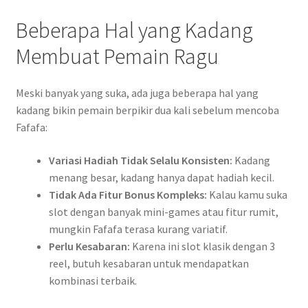
Beberapa Hal yang Kadang
Membuat Pemain Ragu
Meski banyak yang suka, ada juga beberapa hal yang
kadang bikin pemain berpikir dua kali sebelum mencoba
Fafafa:
Variasi Hadiah Tidak Selalu Konsisten:
Kadang
menang besar, kadang hanya dapat hadiah kecil.
Tidak Ada Fitur Bonus Kompleks:
Kalau kamu suka
slot dengan banyak mini-games atau fitur rumit,
mungkin Fafafa terasa kurang variatif.
Perlu Kesabaran:
Karena ini slot klasik dengan 3
reel, butuh kesabaran untuk mendapatkan
kombinasi terbaik.