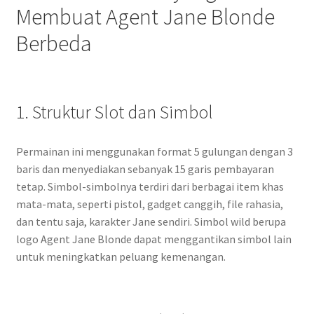
Membuat Agent Jane Blonde
Berbeda
1. Struktur Slot dan Simbol
Permainan ini menggunakan format 5 gulungan dengan 3
baris dan menyediakan sebanyak 15 garis pembayaran
tetap. Simbol-simbolnya terdiri dari berbagai item khas
mata-mata, seperti pistol, gadget canggih, file rahasia,
dan tentu saja, karakter Jane sendiri. Simbol wild berupa
logo Agent Jane Blonde dapat menggantikan simbol lain
untuk meningkatkan peluang kemenangan.