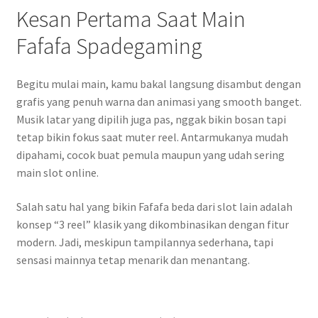
Kesan Pertama Saat Main
Fafafa Spadegaming
Begitu mulai main, kamu bakal langsung disambut dengan
grafis yang penuh warna dan animasi yang smooth banget.
Musik latar yang dipilih juga pas, nggak bikin bosan tapi
tetap bikin fokus saat muter reel. Antarmukanya mudah
dipahami, cocok buat pemula maupun yang udah sering
main slot online.
Salah satu hal yang bikin Fafafa beda dari slot lain adalah
konsep “3 reel” klasik yang dikombinasikan dengan fitur
modern. Jadi, meskipun tampilannya sederhana, tapi
sensasi mainnya tetap menarik dan menantang.