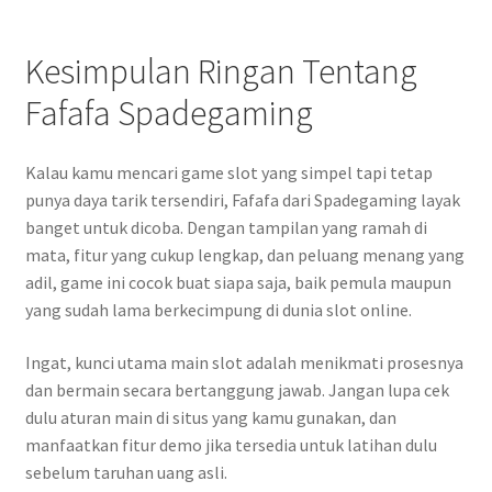
Kesimpulan Ringan Tentang
Fafafa Spadegaming
Kalau kamu mencari game slot yang simpel tapi tetap
punya daya tarik tersendiri, Fafafa dari Spadegaming layak
banget untuk dicoba. Dengan tampilan yang ramah di
mata, fitur yang cukup lengkap, dan peluang menang yang
adil, game ini cocok buat siapa saja, baik pemula maupun
yang sudah lama berkecimpung di dunia slot online.
Ingat, kunci utama main slot adalah menikmati prosesnya
dan bermain secara bertanggung jawab. Jangan lupa cek
dulu aturan main di situs yang kamu gunakan, dan
manfaatkan fitur demo jika tersedia untuk latihan dulu
sebelum taruhan uang asli.