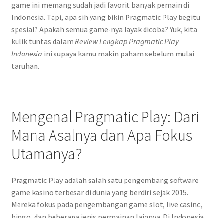
game ini memang sudah jadi favorit banyak pemain di
Indonesia. Tapi, apa sih yang bikin Pragmatic Play begitu
spesial? Apakah semua game-nya layak dicoba? Yuk, kita
kulik tuntas dalam
Review Lengkap Pragmatic Play
Indonesia
ini supaya kamu makin paham sebelum mulai
taruhan.
Mengenal Pragmatic Play: Dari
Mana Asalnya dan Apa Fokus
Utamanya?
Pragmatic Play adalah salah satu pengembang software
game kasino terbesar di dunia yang berdiri sejak 2015.
Mereka fokus pada pengembangan game slot, live casino,
bingo, dan beberapa jenis permainan lainnya. Di Indonesia,