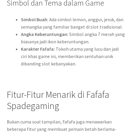
Simbol dan Tema dalam Game
Simbol Buah:
Ada simbol lemon, anggur, jeruk, dan
semangka yang familiar banget di slot tradisional.
Angka Keberuntungan:
Simbol angka 7 merah yang
biasanya jadi ikon keberuntungan.
Karakter Fafafa:
Tokoh utama yang lucu dan jadi
ciri khas game ini, memberikan sentuhan unik
dibanding slot kebanyakan.
Fitur-Fitur Menarik di Fafafa
Spadegaming
Bukan cuma soal tampilan, Fafafa juga menawarkan
beberapa fitur yang membuat pemain betah berlama-