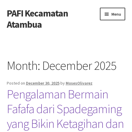
PAFI Kecamatan
Skip
Skip
Menu
to
to
Atambua
navigation
content
Home
Hubungi Kami
Month:
December 2025
Privacy Policy
Posted on
December 30, 2025
by
MosesOlivarez
Tentang Kami
Pengalaman Bermain
Fafafa dari Spadegaming
yang Bikin Ketagihan dan