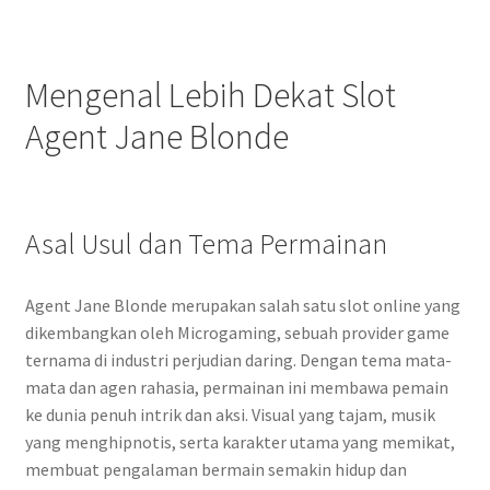
Mengenal Lebih Dekat Slot
Agent Jane Blonde
Asal Usul dan Tema Permainan
Agent Jane Blonde merupakan salah satu slot online yang
dikembangkan oleh Microgaming, sebuah provider game
ternama di industri perjudian daring. Dengan tema mata-
mata dan agen rahasia, permainan ini membawa pemain
ke dunia penuh intrik dan aksi. Visual yang tajam, musik
yang menghipnotis, serta karakter utama yang memikat,
membuat pengalaman bermain semakin hidup dan