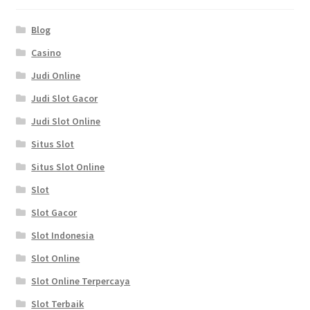
Blog
Casino
Judi Online
Judi Slot Gacor
Judi Slot Online
Situs Slot
Situs Slot Online
Slot
Slot Gacor
Slot Indonesia
Slot Online
Slot Online Terpercaya
Slot Terbaik