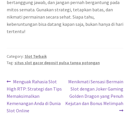
bertanggung jawab, dan jangan pernah bergantung pada
mitos semata. Gunakan strategi, tetapkan batas, dan
nikmati permainan secara sehat. Siapa tahu,
keberuntungan bisa datang kapan saja, bukan hanya di hari
tertentu!
Category:
Slot Terbaik
Tag:
situs slot gacor deposit pulsa tanpa potongan
Post
Previous
Next
Menguak Rahasia Slot
Menikmati Sensasi Bermain
post:
post:
High RTP: Strategi dan Tips
Slot dengan Joker Gaming
navigation
Memaksimalkan
Golden Dragon yang Penuh
Kemenangan Anda di Dunia
Kejutan dan Bonus Melimpah
Slot Online