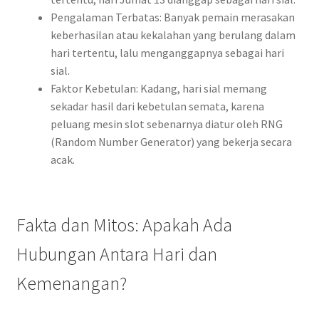
Pengalaman Terbatas: Banyak pemain merasakan
keberhasilan atau kekalahan yang berulang dalam
hari tertentu, lalu menganggapnya sebagai hari
sial.
Faktor Kebetulan: Kadang, hari sial memang
sekadar hasil dari kebetulan semata, karena
peluang mesin slot sebenarnya diatur oleh RNG
(Random Number Generator) yang bekerja secara
acak.
Fakta dan Mitos: Apakah Ada
Hubungan Antara Hari dan
Kemenangan?