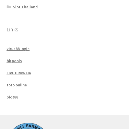
Slot Thailand
Links
virus88 login
hk pools
LIVE DRAW HK
toto online
Slot88