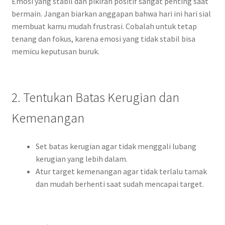
Emosi yang stabil dan pikiran positif sangat penting saat
bermain. Jangan biarkan anggapan bahwa hari ini hari sial
membuat kamu mudah frustrasi. Cobalah untuk tetap
tenang dan fokus, karena emosi yang tidak stabil bisa
memicu keputusan buruk.
2. Tentukan Batas Kerugian dan
Kemenangan
Set batas kerugian agar tidak menggali lubang
kerugian yang lebih dalam.
Atur target kemenangan agar tidak terlalu tamak
dan mudah berhenti saat sudah mencapai target.