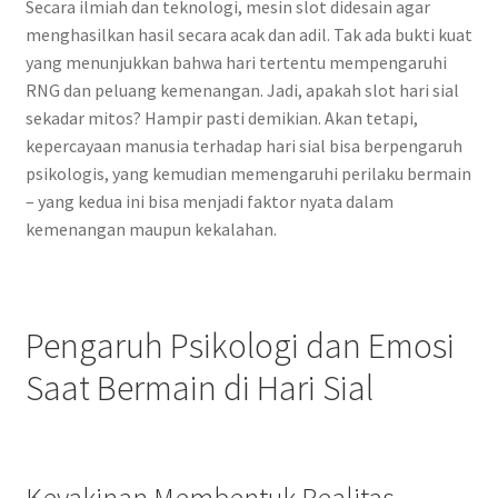
Secara ilmiah dan teknologi, mesin slot didesain agar
menghasilkan hasil secara acak dan adil. Tak ada bukti kuat
yang menunjukkan bahwa hari tertentu mempengaruhi
RNG dan peluang kemenangan. Jadi, apakah slot hari sial
sekadar mitos? Hampir pasti demikian. Akan tetapi,
kepercayaan manusia terhadap hari sial bisa berpengaruh
psikologis, yang kemudian memengaruhi perilaku bermain
– yang kedua ini bisa menjadi faktor nyata dalam
kemenangan maupun kekalahan.
Pengaruh Psikologi dan Emosi
Saat Bermain di Hari Sial
Keyakinan Membentuk Realitas