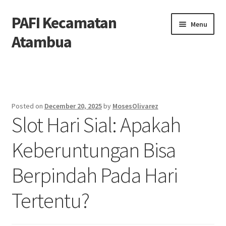
PAFI Kecamatan
Skip
Skip
Menu
to
to
Atambua
navigation
content
Home
Hubungi Kami
Posted on
December 20, 2025
by
MosesOlivarez
Slot Hari Sial: Apakah
Privacy Policy
Keberuntungan Bisa
Tentang Kami
Berpindah Pada Hari
Tertentu?