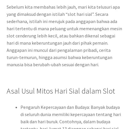
Sebelum kita membahas lebih jauh, mari kita telusuri apa
yang dimaksud dengan istilah “slot hari sial”. Secara
sederhana, istilah ini merujuk pada anggapan bahwa ada
hari tertentu di mana peluang untuk memenangkan mesin
slot cenderung lebih kecil, atau bahkan dikenal sebagai
hari di mana keberuntungan jauh dari pihak pemain.
Anggapan ini muncul dari pengalaman pribadi, cerita
turun-temurun, hingga asumsi bahwa keberuntungan
manusia bisa berubah-ubah sesuai dengan hari.
Asal Usul Mitos Hari Sial dalam Slot
Pengaruh Kepercayaan dan Budaya: Banyak budaya
di seluruh dunia memiliki kepercayaan tentang hari
baik dan hari buruk. Contohnya, dalam budaya
tertentu, hari Jumat 13 dianggap sebagai hari sial.