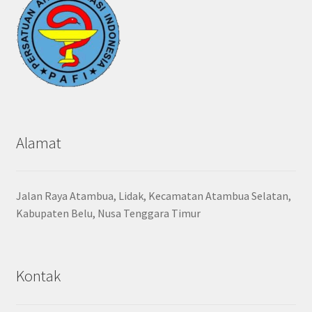
Alamat
Jalan Raya Atambua, Lidak, Kecamatan Atambua Selatan,
Kabupaten Belu, Nusa Tenggara Timur
Kontak