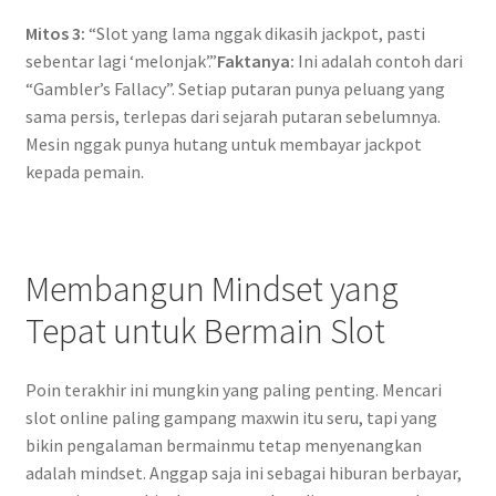
Mitos 3:
“Slot yang lama nggak dikasih jackpot, pasti
sebentar lagi ‘melonjak’.”
Faktanya:
Ini adalah contoh dari
“Gambler’s Fallacy”. Setiap putaran punya peluang yang
sama persis, terlepas dari sejarah putaran sebelumnya.
Mesin nggak punya hutang untuk membayar jackpot
kepada pemain.
Membangun Mindset yang
Tepat untuk Bermain Slot
Poin terakhir ini mungkin yang paling penting. Mencari
slot online paling gampang maxwin itu seru, tapi yang
bikin pengalaman bermainmu tetap menyenangkan
adalah mindset. Anggap saja ini sebagai hiburan berbayar,