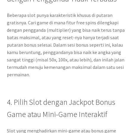
Beberapa slot punya karakteristik khusus di putaran
gratisnya. Cari game di mana fitur free spins dilengkapi
dengan pengganda (multiplier) yang bisa naik terus tanpa
batas maksimal, atau yang reset-nya hanya terjadi saat
putaran bonus selesai. Dalam sesi bonus seperti ini, kalau
kamu beruntung, penggandanya bisa naik ke angka yang
sangat tinggi (misal 50x, 100x, atau lebih), dan inilah jalan
termudah menuju kemenangan maksimal dalam satu sesi
permainan.
4. Pilih Slot dengan Jackpot Bonus
Game atau Mini-Game Interaktif
Slot yang menghadirkan mini-game atau bonus game