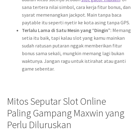
sana tertera nilai simbol, cara kerja fitur bonus, dan
syarat memenangkan jackpot. Main tanpa baca
paytable itu seperti nyetir ke kota asing tanpa GPS.
Terlalu Lama di Satu Mesin yang “Dingin”:
Memang
setia itu baik, tapi kalau slot yang kamu mainkan
sudah ratusan putaran nggak memberikan fitur
bonus sama sekali, mungkin memang lagi bukan
waktunya. Jangan ragu untuk istirahat atau ganti
game sebentar.
Mitos Seputar Slot Online
Paling Gampang Maxwin yang
Perlu Diluruskan