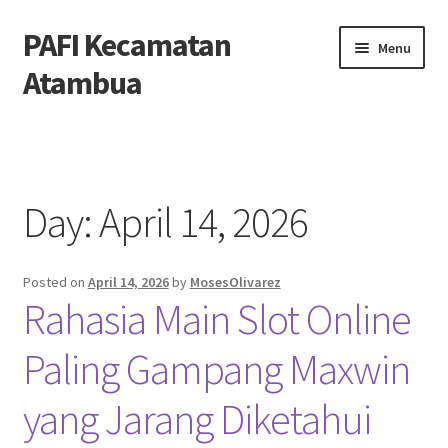
PAFI Kecamatan
Skip
Skip
Menu
to
to
Atambua
navigation
content
Home
Hubungi Kami
Day:
April 14, 2026
Privacy Policy
Posted on
April 14, 2026
by
MosesOlivarez
Tentang Kami
Rahasia Main Slot Online
Paling Gampang Maxwin
yang Jarang Diketahui