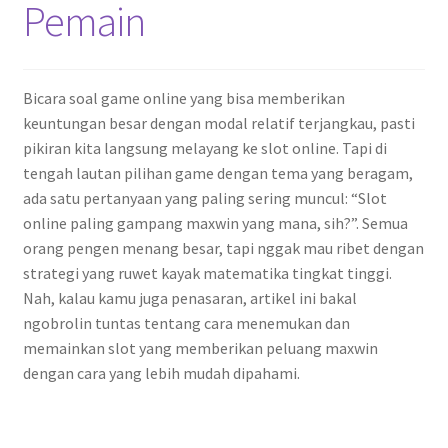
Pemain
Bicara soal game online yang bisa memberikan
keuntungan besar dengan modal relatif terjangkau, pasti
pikiran kita langsung melayang ke slot online. Tapi di
tengah lautan pilihan game dengan tema yang beragam,
ada satu pertanyaan yang paling sering muncul: “Slot
online paling gampang maxwin yang mana, sih?”. Semua
orang pengen menang besar, tapi nggak mau ribet dengan
strategi yang ruwet kayak matematika tingkat tinggi.
Nah, kalau kamu juga penasaran, artikel ini bakal
ngobrolin tuntas tentang cara menemukan dan
memainkan slot yang memberikan peluang maxwin
dengan cara yang lebih mudah dipahami.