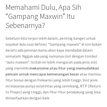
Memahami Dulu, Apa Sih
“Gampang Maxwin” Itu
Sebenarnya?
Sebelum kita terjun lebih dalam, penting banget untuk
sepakat dulu soal definisi. “Gampang maxwin” di sini bukan
berarti ada jaminan kamu akan kaya mendadak dalam
semalam. Nggak ada yang namanya slot dengan tombol
“auto maxwin”. Istilah ini lebih mengarah pada jenis slot
yang memiliki
mekanisme atau fitur yang memudahkan
pemain untuk mencapai kemenangan besar
atau memicu
fitur bonus dengan frekuensi yang lebih tinggi. Slot jenis
ini biasanya punya volatilitas yang seimbang, RTP (Return
to Player) yang tinggi, dan fitur-fitur pendukung yang bisa
dimanfaatkan dengan baik.