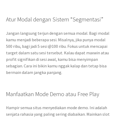
Atur Modal dengan Sistem “Segmentasi”
Jangan langsung terjun dengan semua modal. Bagi modal
kamu menjadi beberapa sesi. Misalnya, jika punya modal
500 ribu, bagi jadi 5 sesi @100 ribu. Fokus untuk mencapai
target dalam satu sesi tersebut. Kalau dapat maxwin atau
profit signifikan di sesi awal, kamu bisa menyimpan
sebagian. Cara ini bikin kamu nggak kalap dan tetap bisa
bermain dalam jangka panjang.
Manfaatkan Mode Demo atau Free Play
Hampir semua situs menyediakan mode demo. Ini adalah
senjata rahasia yang paling sering diabaikan. Mainkan slot