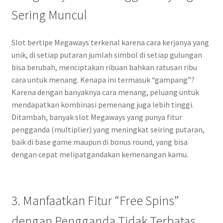
Sering Muncul
Slot bertipe Megaways terkenal karena cara kerjanya yang
unik, di setiap putaran jumlah simbol di setiap gulungan
bisa berubah, menciptakan ribuan bahkan ratusan ribu
cara untuk menang. Kenapa ini termasuk “gampang”?
Karena dengan banyaknya cara menang, peluang untuk
mendapatkan kombinasi pemenang juga lebih tinggi.
Ditambah, banyak slot Megaways yang punya fitur
pengganda (multiplier) yang meningkat seiring putaran,
baik di base game maupun di bonus round, yang bisa
dengan cepat melipatgandakan kemenangan kamu.
3. Manfaatkan Fitur “Free Spins”
dengan Pengganda Tidak Terbatas