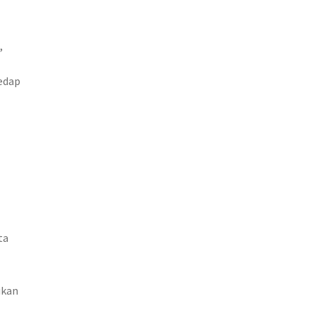
,
yedap
ta
ukan