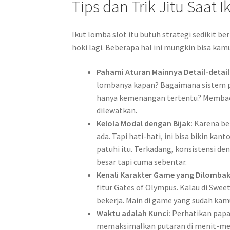
Tips dan Trik Jitu Saat 
Ikut lomba slot itu butuh strategi sedikit b
hoki lagi. Beberapa hal ini mungkin bisa ka
Pahami Aturan Mainnya Detail-detail
lombanya kapan? Bagaimana sistem pe
hanya kemenangan tertentu? Membaca 
dilewatkan.
Kelola Modal dengan Bijak:
Karena ber
ada. Tapi hati-hati, ini bisa bikin k
patuhi itu. Terkadang, konsistensi d
besar tapi cuma sebentar.
Kenali Karakter Game yang Dilomba
fitur Gates of Olympus. Kalau di Swe
bekerja. Main di game yang sudah kam
Waktu adalah Kunci:
Perhatikan papan
memaksimalkan putaran di menit-men