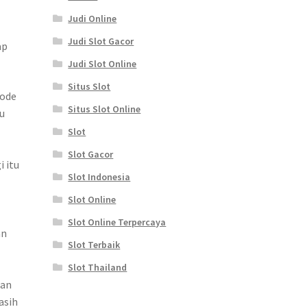
Judi Online
Judi Slot Gacor
ap
Judi Slot Online
Situs Slot
iode
Situs Slot Online
u
g
Slot
Slot Gacor
 itu
Slot Indonesia
Slot Online
Slot Online Terpercaya
an
Slot Terbaik
Slot Thailand
gan
asih