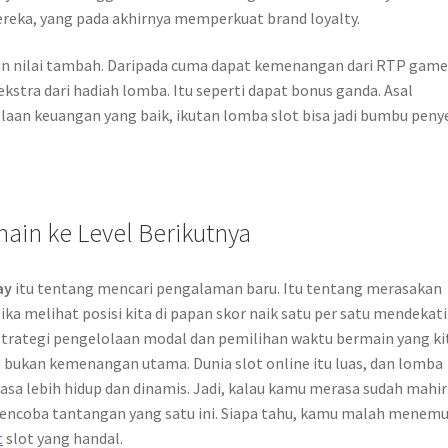
ka, yang pada akhirnya memperkuat brand loyalty.
n nilai tambah. Daripada cuma dapat kemenangan dari RTP game
tra dari hadiah lomba. Itu seperti dapat bonus ganda. Asal
laan keuangan yang baik, ikutan lomba slot bisa jadi bumbu pen
.
n ke Level Berikutnya
ay
itu tentang mencari pengalaman baru. Itu tentang merasakan
ika melihat posisi kita di papan skor naik satu per satu mendekati
a strategi pengelolaan modal dan pemilihan waktu bermain yang ki
bukan kemenangan utama. Dunia slot online itu luas, dan lomba
asa lebih hidup dan dinamis. Jadi, kalau kamu merasa sudah mahir
encoba tantangan yang satu ini. Siapa tahu, kamu malah menem
t
slot yang handal.