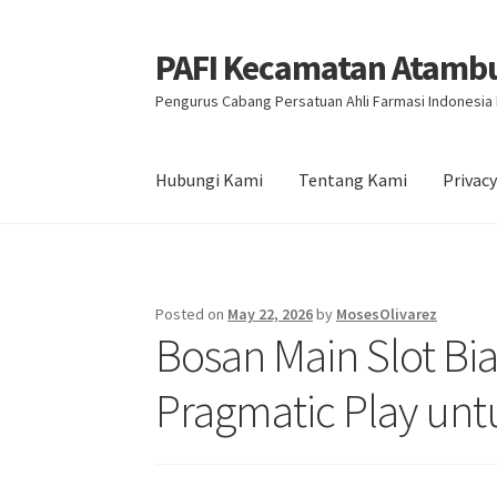
PAFI Kecamatan Atamb
Skip
Skip
to
to
Pengurus Cabang Persatuan Ahli Farmasi Indonesi
navigation
content
Hubungi Kami
Tentang Kami
Privacy
Home
Hubungi Kami
Privacy Policy
Tentang K
Posted on
May 22, 2026
by
MosesOlivarez
Bosan Main Slot Bi
Pragmatic Play unt