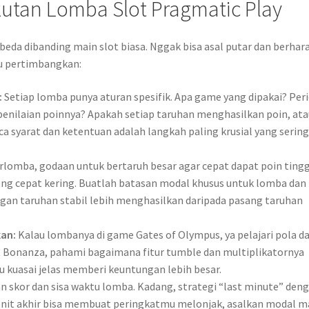
Ikutan Lomba Slot Pragmatic Play
erbeda dibanding main slot biasa. Nggak bisa asal putar dan berhar
mu pertimbangkan:
:
Setiap lomba punya aturan spesifik. Apa game yang dipakai? Per
nilaian poinnya? Apakah setiap taruhan menghasilkan poin, ata
syarat dan ketentuan adalah langkah paling krusial yang serin
lomba, godaan untuk bertaruh besar agar cepat dapat poin tinggi
antong cepat kering. Buatlah batasan modal khusus untuk lomba dan
engan taruhan stabil lebih menghasilkan daripada pasang taruhan
kan:
Kalau lombanya di game Gates of Olympus, ya pelajari pola d
et Bonanza, pahami bagaimana fitur tumble dan multiplikatornya
u kuasai jelas memberi keuntungan lebih besar.
 skor dan sisa waktu lomba. Kadang, strategi “last minute” den
it akhir bisa membuat peringkatmu melonjak, asalkan modal m