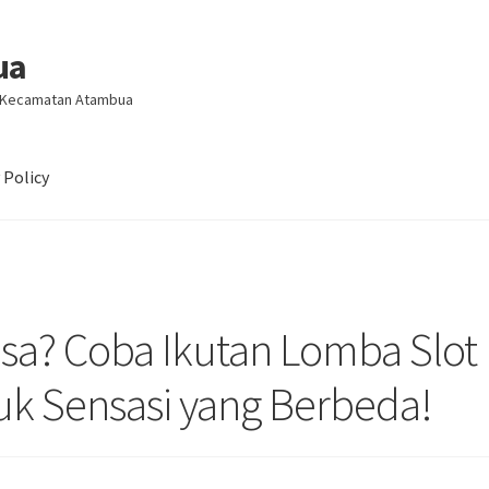
ua
a Kecamatan Atambua
 Policy
ami
asa? Coba Ikutan Lomba Slot
uk Sensasi yang Berbeda!