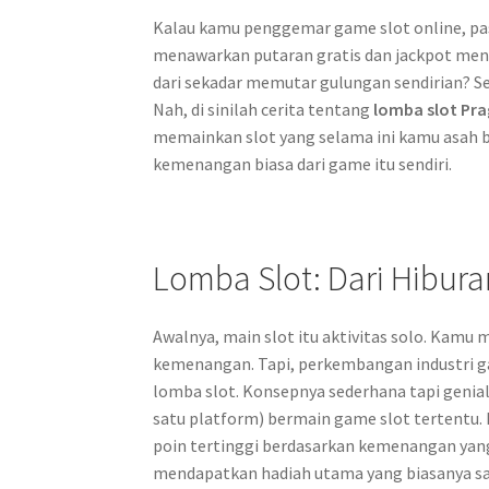
Kalau kamu penggemar game slot online, pas
menawarkan putaran gratis dan jackpot mengg
dari sekadar memutar gulungan sendirian? Se
Nah, di sinilah cerita tentang
lomba slot Pra
memainkan slot yang selama ini kamu asah bi
kemenangan biasa dari game itu sendiri.
Lomba Slot: Dari Hibura
Awalnya, main slot itu aktivitas solo. Kam
kemenangan. Tapi, perkembangan industri ga
lomba slot. Konsepnya sederhana tapi genial
satu platform) bermain game slot tertentu
poin tertinggi berdasarkan kemenangan yang 
mendapatkan hadiah utama yang biasanya s