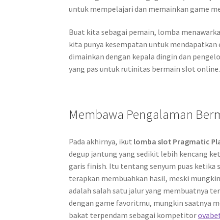
untuk mempelajari dan memainkan game mere
Buat kita sebagai pemain, lomba menawarka
kita punya kesempatan untuk mendapatkan eks
dimainkan dengan kepala dingin dan pengelo
yang pas untuk rutinitas bermain slot online
Membawa Pengalaman Bermai
Pada akhirnya, ikut
lomba slot Pragmatic Pl
degup jantung yang sedikit lebih kencang ket
garis finish. Itu tentang senyum puas ketik
terapkan membuahkan hasil, meski mungkin 
adalah salah satu jalur yang membuatnya ter
dengan game favoritmu, mungkin saatnya m
bakat terpendam sebagai kompetitor
ovabe