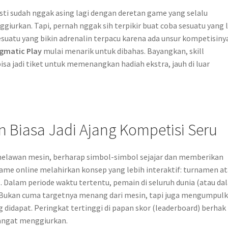
ti sudah nggak asing lagi dengan deretan game yang selalu
iurkan. Tapi, pernah nggak sih terpikir buat coba sesuatu yang 
suatu yang bikin adrenalin terpacu karena ada unsur kompetisiny
gmatic Play
mulai menarik untuk dibahas. Bayangkan, skill
sa jadi tiket untuk memenangkan hadiah ekstra, jauh di luar
n Biasa Jadi Ajang Kompetisi Seru
u melawan mesin, berharap simbol-simbol sejajar dan memberikan
me online melahirkan konsep yang lebih interaktif: turnamen a
. Dalam periode waktu tertentu, pemain di seluruh dunia (atau da
. Bukan cuma targetnya menang dari mesin, tapi juga mengumpul
didapat. Peringkat tertinggi di papan skor (leaderboard) berhak
angat menggiurkan.