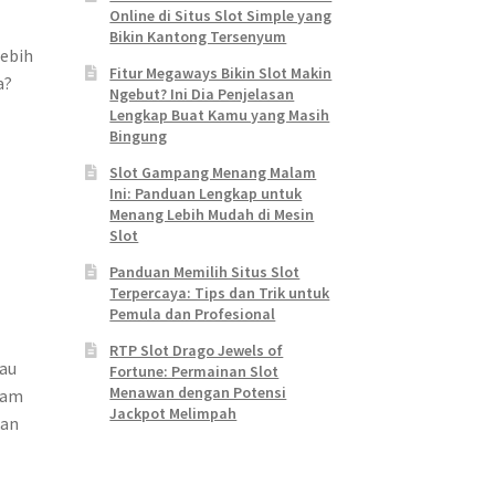
Online di Situs Slot Simple yang
Bikin Kantong Tersenyum
lebih
Fitur Megaways Bikin Slot Makin
a?
Ngebut? Ini Dia Penjelasan
Lengkap Buat Kamu yang Masih
Bingung
Slot Gampang Menang Malam
Ini: Panduan Lengkap untuk
Menang Lebih Mudah di Mesin
Slot
Panduan Memilih Situs Slot
Terpercaya: Tips dan Trik untuk
Pemula dan Profesional
RTP Slot Drago Jewels of
tau
Fortune: Permainan Slot
Menawan dengan Potensi
lam
Jackpot Melimpah
kan