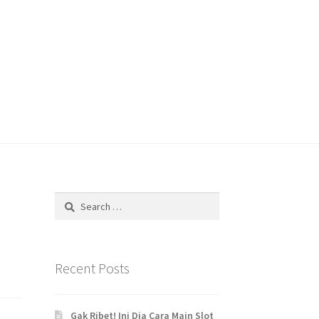
Search
for:
Recent Posts
Gak Ribet! Ini Dia Cara Main Slot