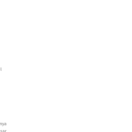
l
nya
sar,