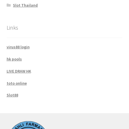
Slot Thailand
Links
virus88 login
hk pools
LIVE DRAW HK
toto online
Slot88