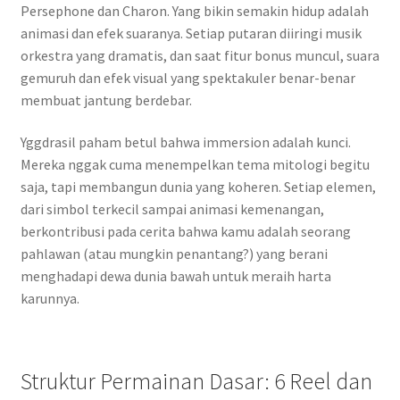
Persephone dan Charon. Yang bikin semakin hidup adalah
animasi dan efek suaranya. Setiap putaran diiringi musik
orkestra yang dramatis, dan saat fitur bonus muncul, suara
gemuruh dan efek visual yang spektakuler benar-benar
membuat jantung berdebar.
Yggdrasil paham betul bahwa immersion adalah kunci.
Mereka nggak cuma menempelkan tema mitologi begitu
saja, tapi membangun dunia yang koheren. Setiap elemen,
dari simbol terkecil sampai animasi kemenangan,
berkontribusi pada cerita bahwa kamu adalah seorang
pahlawan (atau mungkin penantang?) yang berani
menghadapi dewa dunia bawah untuk meraih harta
karunnya.
Struktur Permainan Dasar: 6 Reel dan