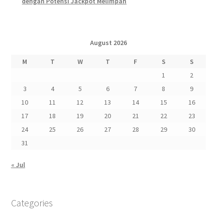
dengan Potensi Jackpot Melimpah
August 2026
M
T
W
T
F
S
S
1
2
3
4
5
6
7
8
9
10
11
12
13
14
15
16
17
18
19
20
21
22
23
24
25
26
27
28
29
30
31
« Jul
Categories