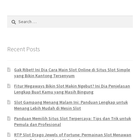
Search
for:
Recent Posts
Gak Ribet! Ini Dia Cara Main Slot Online di Situs Slot Simple
yang Bikin Kantong Tersenyum
Fitur Megaways Bikin Slot Makin Ngebut? Ini Dia Penjelasan
Lengkap Buat Kamu yang Masih Bingung
Slot Gampang Menang Malam Ini: Panduan Lengkap untuk
Menang Lebih Mudah di Mesin Slot
Panduan Memilih Situs Slot Terpercaya: Tips dan Trik untuk
Pemula dan Profesional
RTP Slot Drago Jewels of Fortune: Permainan Slot Menawan