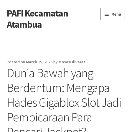
PAFI Kecamatan
Skip
Skip
Menu
to
to
Atambua
navigation
content
Home
Hubungi Kami
Posted on
March 15, 2026
by
MosesOlivarez
Dunia Bawah yang
Privacy Policy
Berdentum: Mengapa
Tentang Kami
Hades Gigablox Slot Jadi
Pembicaraan Para
Pencari Jackpot?