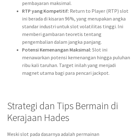
pembayaran maksimal.
RTP yang Kompetitif:
Return to Player (RTP) slot
ini berada di kisaran 96%, yang merupakan angka
standar industri untuk slot volatilitas tinggi. Ini
memberi gambaran teoretis tentang
pengembalian dalam jangka panjang.
Potensi Kemenangan Maksimal:
Slot ini
menawarkan potensi kemenangan hingga puluhan
ribu kali taruhan. Target inilah yang menjadi
magnet utama bagi para pencari jackpot.
Strategi dan Tips Bermain di
Kerajaan Hades
Meski slot pada dasarnya adalah permainan