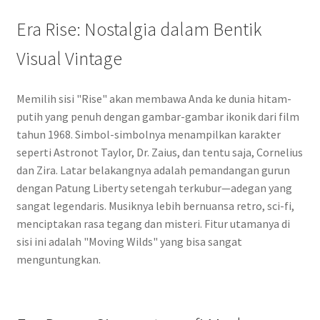
Era Rise: Nostalgia dalam Bentik
Visual Vintage
Memilih sisi "Rise" akan membawa Anda ke dunia hitam-
putih yang penuh dengan gambar-gambar ikonik dari film
tahun 1968. Simbol-simbolnya menampilkan karakter
seperti Astronot Taylor, Dr. Zaius, dan tentu saja, Cornelius
dan Zira. Latar belakangnya adalah pemandangan gurun
dengan Patung Liberty setengah terkubur—adegan yang
sangat legendaris. Musiknya lebih bernuansa retro, sci-fi,
menciptakan rasa tegang dan misteri. Fitur utamanya di
sisi ini adalah "Moving Wilds" yang bisa sangat
menguntungkan.