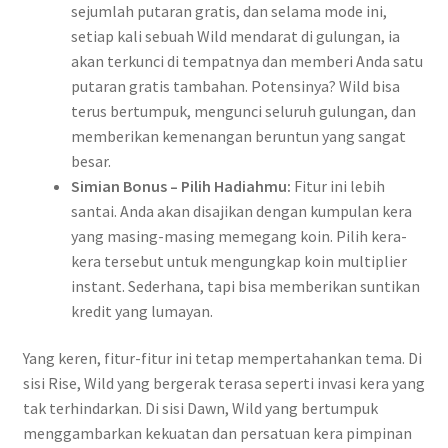
sejumlah putaran gratis, dan selama mode ini,
setiap kali sebuah Wild mendarat di gulungan, ia
akan terkunci di tempatnya dan memberi Anda satu
putaran gratis tambahan. Potensinya? Wild bisa
terus bertumpuk, mengunci seluruh gulungan, dan
memberikan kemenangan beruntun yang sangat
besar.
Simian Bonus – Pilih Hadiahmu:
Fitur ini lebih
santai. Anda akan disajikan dengan kumpulan kera
yang masing-masing memegang koin. Pilih kera-
kera tersebut untuk mengungkap koin multiplier
instant. Sederhana, tapi bisa memberikan suntikan
kredit yang lumayan.
Yang keren, fitur-fitur ini tetap mempertahankan tema. Di
sisi Rise, Wild yang bergerak terasa seperti invasi kera yang
tak terhindarkan. Di sisi Dawn, Wild yang bertumpuk
menggambarkan kekuatan dan persatuan kera pimpinan