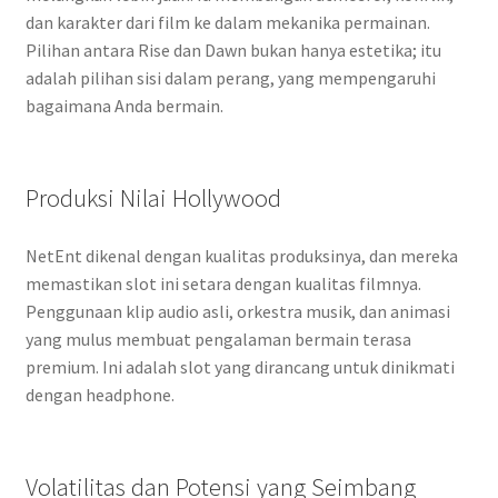
dan karakter dari film ke dalam mekanika permainan.
Pilihan antara Rise dan Dawn bukan hanya estetika; itu
adalah pilihan sisi dalam perang, yang mempengaruhi
bagaimana Anda bermain.
Produksi Nilai Hollywood
NetEnt dikenal dengan kualitas produksinya, dan mereka
memastikan slot ini setara dengan kualitas filmnya.
Penggunaan klip audio asli, orkestra musik, dan animasi
yang mulus membuat pengalaman bermain terasa
premium. Ini adalah slot yang dirancang untuk dinikmati
dengan headphone.
Volatilitas dan Potensi yang Seimbang