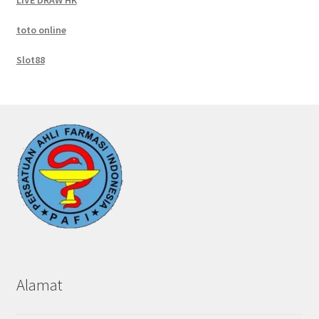
LIVE DRAW HK
toto online
Slot88
Alamat