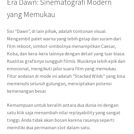
Era Dawn: Sinematografi Modern
yang Memukau
Sisi "Dawn", di lain pihak, adalah tontonan visual.
Mengambil palet warna yang lebih gelap dan suram dari
film reboot, simbol-simbolnya menampilkan Caesar,
Koba, dan kera-kera lainnya dengan detail yang luar biasa.
Kualitas grafisnya sungguh filmis. Musiknya lebih epik dan
emosional, mengikuti jalur suara film yang memukau.
Fitur andalan di mode ini adalah "Stacked Wilds" yang bisa
memenuhi seluruh gulungan, menciptakan potensi
kemenangan besar.
Kemampuan untuk beralih antara dua dunia ini dengan
satu klik saja menambah nilai replayability yang sangat
tinggi. Anda tidak akan bosan karena rasanya seperti
memiliki dua permainan slot dalam satu.