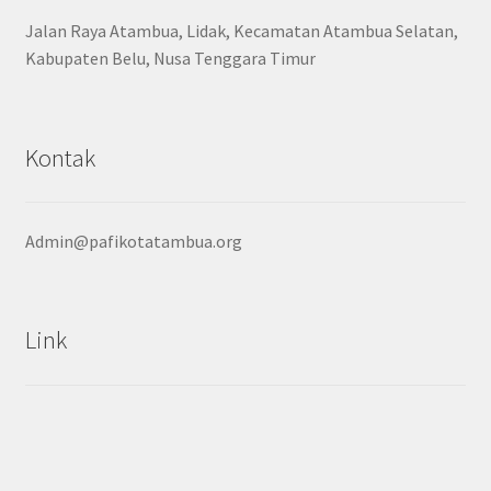
Jalan Raya Atambua, Lidak, Kecamatan Atambua Selatan,
Kabupaten Belu, Nusa Tenggara Timur
Kontak
Admin@pafikotatambua.org
Link