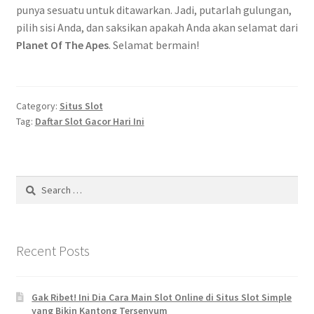
punya sesuatu untuk ditawarkan. Jadi, putarlah gulungan,
pilih sisi Anda, dan saksikan apakah Anda akan selamat dari
Planet Of The Apes
. Selamat bermain!
Category:
Situs Slot
Tag:
Daftar Slot Gacor Hari Ini
Search
for:
Recent Posts
Gak Ribet! Ini Dia Cara Main Slot Online di Situs Slot Simple
yang Bikin Kantong Tersenyum