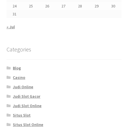
24
25
26
27
28
29
30
31
« Jul
Categories
Blog
Casino
Judi Online
Judi Slot Gacor
Judi Slot Online
Situs Slot
Situs Slot Online