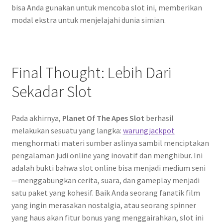
bisa Anda gunakan untuk mencoba slot ini, memberikan
modal ekstra untuk menjelajahi dunia simian.
Final Thought: Lebih Dari
Sekadar Slot
Pada akhirnya,
Planet Of The Apes Slot
berhasil
melakukan sesuatu yang langka:
warungjackpot
menghormati materi sumber aslinya sambil menciptakan
pengalaman judi online yang inovatif dan menghibur. Ini
adalah bukti bahwa slot online bisa menjadi medium seni
—menggabungkan cerita, suara, dan gameplay menjadi
satu paket yang kohesif. Baik Anda seorang fanatik film
yang ingin merasakan nostalgia, atau seorang spinner
yang haus akan fitur bonus yang menggairahkan, slot ini