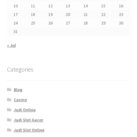
10
11
12
13
14
15
16
17
18
19
20
21
22
23
24
25
26
27
28
29
30
31
« Jul
Categories
Blog
Casino
Judi Online
Judi Slot Gacor
Judi Slot Online