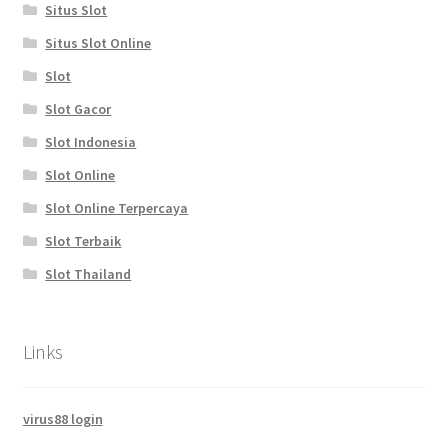
Situs Slot
Situs Slot Online
Slot
Slot Gacor
Slot Indonesia
Slot Online
Slot Online Terpercaya
Slot Terbaik
Slot Thailand
Links
virus88 login