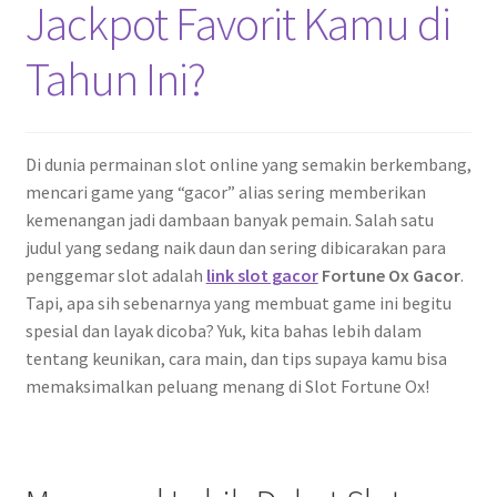
Jackpot Favorit Kamu di
Tahun Ini?
Di dunia permainan slot online yang semakin berkembang,
mencari game yang “gacor” alias sering memberikan
kemenangan jadi dambaan banyak pemain. Salah satu
judul yang sedang naik daun dan sering dibicarakan para
penggemar slot adalah
link slot gacor
Fortune Ox Gacor
.
Tapi, apa sih sebenarnya yang membuat game ini begitu
spesial dan layak dicoba? Yuk, kita bahas lebih dalam
tentang keunikan, cara main, dan tips supaya kamu bisa
memaksimalkan peluang menang di Slot Fortune Ox!