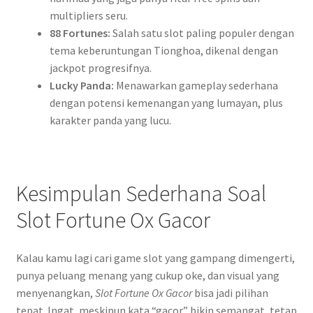
multipliers seru.
88 Fortunes:
Salah satu slot paling populer dengan
tema keberuntungan Tionghoa, dikenal dengan
jackpot progresifnya.
Lucky Panda:
Menawarkan gameplay sederhana
dengan potensi kemenangan yang lumayan, plus
karakter panda yang lucu.
Kesimpulan Sederhana Soal
Slot Fortune Ox Gacor
Kalau kamu lagi cari game slot yang gampang dimengerti,
punya peluang menang yang cukup oke, dan visual yang
menyenangkan,
Slot Fortune Ox Gacor
bisa jadi pilihan
tepat. Ingat, meskipun kata “gacor” bikin semangat, tetap