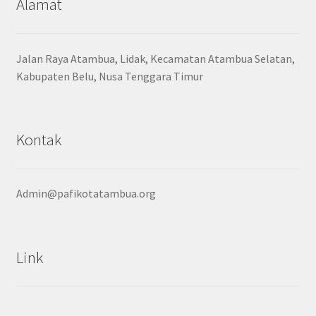
Alamat
Jalan Raya Atambua, Lidak, Kecamatan Atambua Selatan,
Kabupaten Belu, Nusa Tenggara Timur
Kontak
Admin@pafikotatambua.org
Link