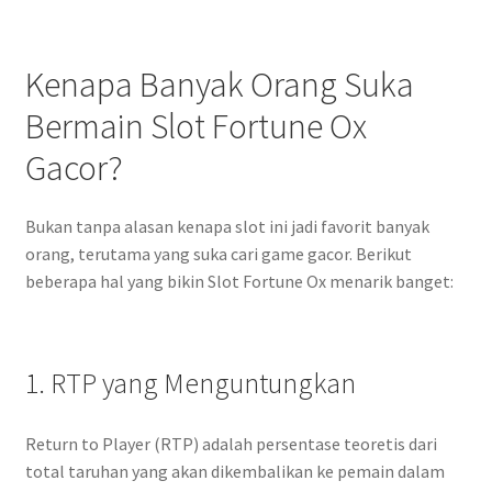
Kenapa Banyak Orang Suka
Bermain Slot Fortune Ox
Gacor?
Bukan tanpa alasan kenapa slot ini jadi favorit banyak
orang, terutama yang suka cari game gacor. Berikut
beberapa hal yang bikin Slot Fortune Ox menarik banget:
1. RTP yang Menguntungkan
Return to Player (RTP) adalah persentase teoretis dari
total taruhan yang akan dikembalikan ke pemain dalam