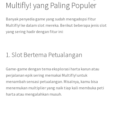
Multifly! yang Paling Populer
Banyak penyedia game yang sudah mengadopsi fitur
Multifly! ke dalam slot mereka. Berikut beberapa jenis slot
yang sering hadir dengan fitur ini:
1. Slot Bertema Petualangan
Game-game dengan tema eksplorasi harta karun atau
perjalanan epik sering memakai Multifly! untuk
menambah sensasi petualangan. Misalnya, kamu bisa
menemukan multiplier yang naik tiap kali membuka peti
harta atau mengalahkan musuh.