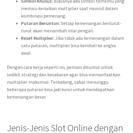
Simbol Khusus:
Biasanya ada simbol tertentu yang
memicu kenaikan multiplier saat muncul dalam
kombinasi pemenang.
Putaran Beruntun:
Setiap kemenangan berturut-
turut akan menambah nilai pengali.
Reset Multiplier:
Jika tidak ada kemenangan dalam
satu putaran, multiplier bisa kembali ke angka
awal.
Dengan cara kerja seperti ini, pemain dituntut untuk
sedikit strategi dan kesabaran agar bisa memanfaatkan
multiplier maksimal. Terkadang, sabar menunggu
beberapa putaran bisa jadi kunci untuk mendapatkan
kemenangan besar.
Jenis-Jenis Slot Online dengan