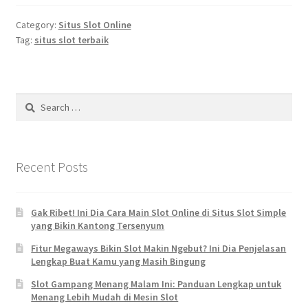
Category:
Situs Slot Online
Tag:
situs slot terbaik
Search
for:
Recent Posts
Gak Ribet! Ini Dia Cara Main Slot Online di Situs Slot Simple
yang Bikin Kantong Tersenyum
Fitur Megaways Bikin Slot Makin Ngebut? Ini Dia Penjelasan
Lengkap Buat Kamu yang Masih Bingung
Slot Gampang Menang Malam Ini: Panduan Lengkap untuk
Menang Lebih Mudah di Mesin Slot