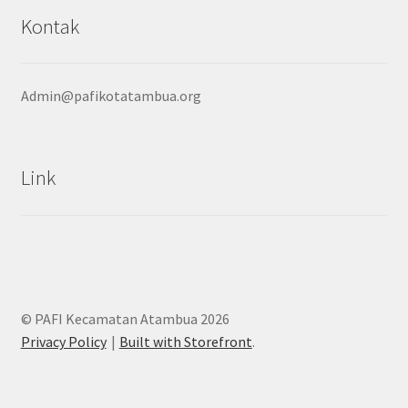
Kontak
Admin@pafikotatambua.org
Link
© PAFI Kecamatan Atambua 2026
Privacy Policy
Built with Storefront
.