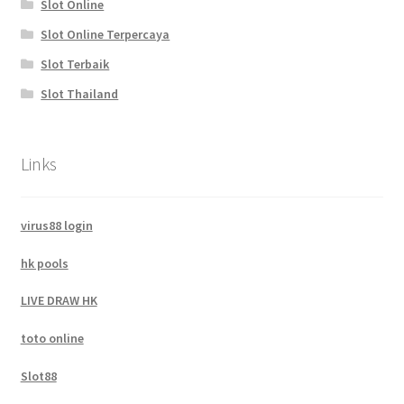
Slot Online
Slot Online Terpercaya
Slot Terbaik
Slot Thailand
Links
virus88 login
hk pools
LIVE DRAW HK
toto online
Slot88