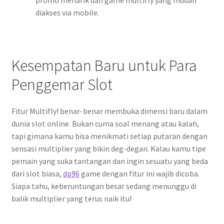
promo menarik dan game multifly yang mudah
diakses via mobile.
Kesempatan Baru untuk Para
Penggemar Slot
Fitur Multifly! benar-benar membuka dimensi baru dalam
dunia slot online. Bukan cuma soal menang atau kalah,
tapi gimana kamu bisa menikmati setiap putaran dengan
sensasi multiplier yang bikin deg-degan. Kalau kamu tipe
pemain yang suka tantangan dan ingin sesuatu yang beda
dari slot biasa,
dp96
game dengan fitur ini wajib dicoba.
Siapa tahu, keberuntungan besar sedang menunggu di
balik multiplier yang terus naik itu!