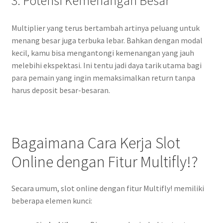
3. Potensi Kemenangan Besar
Multiplier yang terus bertambah artinya peluang untuk
menang besar juga terbuka lebar. Bahkan dengan modal
kecil, kamu bisa mengantongi kemenangan yang jauh
melebihi ekspektasi. Ini tentu jadi daya tarik utama bagi
para pemain yang ingin memaksimalkan return tanpa
harus deposit besar-besaran.
Bagaimana Cara Kerja Slot
Online dengan Fitur Multifly!?
Secara umum, slot online dengan fitur Multifly! memiliki
beberapa elemen kunci: