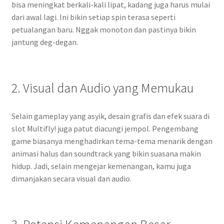
bisa meningkat berkali-kali lipat, kadang juga harus mulai
dari awal lagi. Ini bikin setiap spin terasa seperti
petualangan baru. Nggak monoton dan pastinya bikin
jantung deg-degan.
2. Visual dan Audio yang Memukau
Selain gameplay yang asyik, desain grafis dan efek suara di
slot Multifly! juga patut diacungi jempol. Pengembang
game biasanya menghadirkan tema-tema menarik dengan
animasi halus dan soundtrack yang bikin suasana makin
hidup. Jadi, selain mengejar kemenangan, kamu juga
dimanjakan secara visual dan audio.