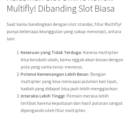
Multifly! Dibanding Slot Biasa
Saat kamu bandingkan dengan slot standar, fitur Multifly!
punya beberapa keunggulan yang cukup menonjol, antara
lain:
Keseruan yang Tidak Terduga:
Karena multiplier
bisa berubah-ubah, kamu nggak akan bosan dengan
pola yang sama terus-menerus.
Potensi Kemenangan Lebih Besar:
Dengan
multiplier yang bisa mencapai puluhan kali lipat,
hadiah yang didapat bisa jauh lebih menggiurkan.
Interaksi Lebih Tinggi:
Pemain merasa lebih
terlibat karena keputusan dan hasil putaran sangat
dipengaruhi oleh fitur multiplier.