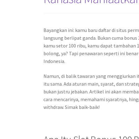
Bayangkan ini: kamu baru daftar di situs per
langsung berlipat ganda. Bukan cuma bonus
kamu setor 100 ribu, kamu dapat tambahan 10
bolong, ya? Tapi penawaran seperti ini bena
Indonesia.
Namun, di balik tawaran yang menggiurkan i
itu sama. Ada aturan main, syarat, dan strat
bukan justru jebakan. Artikel ini akan memba
cara mencarinya, memahami syaratnya, hing
withdraw. Simak baik-baik!