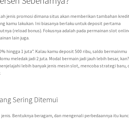
Persen Sebenarnya?
ah jenis promosi dimana situs akan memberikan tambahan kredi
ng kamu lakukan. Ini biasanya berlaku untuk deposit pertama
utnya (reload bonus). Fokusnya adalah pada permainan slot onlin
inan lain juga.
% hingga 1 juta”. Kalau kamu deposit 500 ribu, saldo bermainmu
ldomu meledak jadi 2 juta. Modal bermain jadi jauh lebih besar, kan
njelajahi lebih banyak jenis mesin slot, mencoba strategi baru, 
.
ang Sering Ditemui
 jenis. Bentuknya beragam, dan mengenali perbedaannya itu kunc