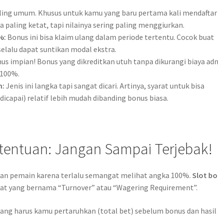
aling umum. Khusus untuk kamu yang baru pertama kali mendaftar
 paling ketat, tapi nilainya sering paling menggiurkan.
%:
Bonus ini bisa klaim ulang dalam periode tertentu. Cocok buat
selalu dapat suntikan modal ekstra.
nus impian! Bonus yang dikreditkan utuh tanpa dikurangi biaya ad
 100%.
h:
Jenis ini langka tapi sangat dicari. Artinya, syarat untuk bisa
icapai) relatif lebih mudah dibanding bonus biasa.
tentuan: Jangan Sampai Terjebak!
atkan pemain karena terlalu semangat melihat angka 100%.
Slot b
rat yang bernama “Turnover” atau “Wagering Requirement”.
 yang harus kamu pertaruhkan (total bet) sebelum bonus dan hasil