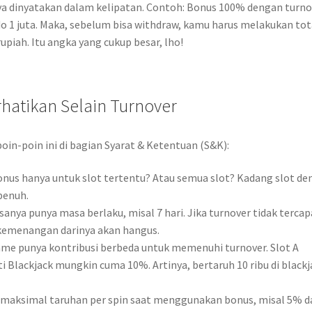
ya dinyatakan dalam kelipatan. Contoh: Bonus 100% dengan turno
do 1 juta. Maka, sebelum bisa withdraw, kamu harus melakukan tot
rupiah. Itu angka yang cukup besar, lho!
rhatikan Selain Turnover
poin-poin ini di bagian Syarat & Ketentuan (S&K):
nus hanya untuk slot tertentu? Atau semua slot? Kadang slot de
 penuh.
anya punya masa berlaku, misal 7 hari. Jika turnover tidak tercap
kemenangan darinya akan hangus.
ame punya kontribusi berbeda untuk memenuhi turnover. Slot A
 Blackjack mungkin cuma 10%. Artinya, bertaruh 10 ribu di blackj
 maksimal taruhan per spin saat menggunakan bonus, misal 5% d