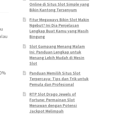
Online di Situs Slot Simple yang
Bikin Kantong Tersenyum
Fitur Megaways Bikin Slot Makin
Ngebut? Ini Dia Penjelasan
mu
Lengkap Buat Kamu yang Masih
kalau
Bingung
g
Slot Gampang Menang Malam
Ini: Panduan Lengkap untuk
Menang Lebih Mudah di Mesin
Slot
00%
Panduan Memilih Situs Slot
Terpercaya: Tips dan Trik untuk
,
Pemula dan Profesional
i
RTP Slot Drago Jewels of
Fortune: Permainan Slot
Menawan dengan Potensi
Jackpot Melimpah