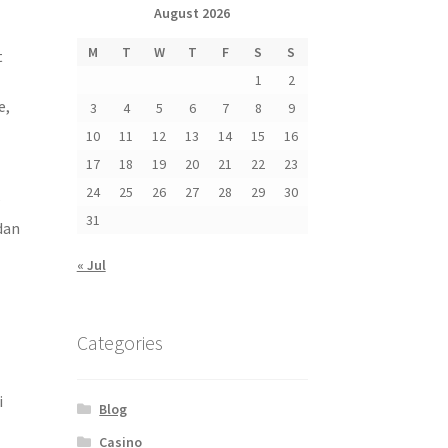
August 2026
M
T
W
T
F
S
S
t
1
2
e,
3
4
5
6
7
8
9
10
11
12
13
14
15
16
17
18
19
20
21
22
23
24
25
26
27
28
29
30
?
31
dan
« Jul
Categories
i
Blog
Casino