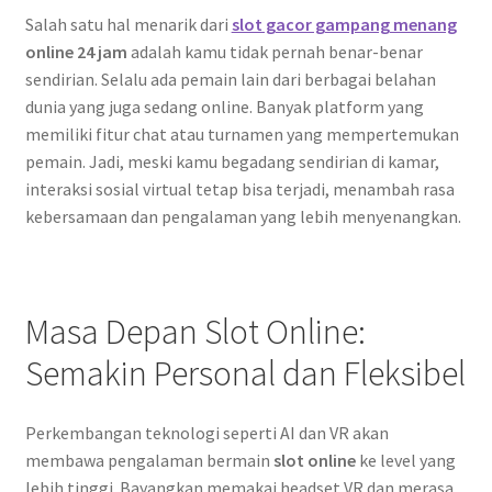
Salah satu hal menarik dari
slot gacor gampang menang
online 24 jam
adalah kamu tidak pernah benar-benar
sendirian. Selalu ada pemain lain dari berbagai belahan
dunia yang juga sedang online. Banyak platform yang
memiliki fitur chat atau turnamen yang mempertemukan
pemain. Jadi, meski kamu begadang sendirian di kamar,
interaksi sosial virtual tetap bisa terjadi, menambah rasa
kebersamaan dan pengalaman yang lebih menyenangkan.
Masa Depan Slot Online:
Semakin Personal dan Fleksibel
Perkembangan teknologi seperti AI dan VR akan
membawa pengalaman bermain
slot online
ke level yang
lebih tinggi. Bayangkan memakai headset VR dan merasa