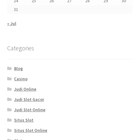
24
25
26
27
28
29
30
31
« Jul
Categories
Blog
Casino
Judi Online
Judi Slot Gacor
Judi Slot Online
Situs Slot
Situs Slot Online