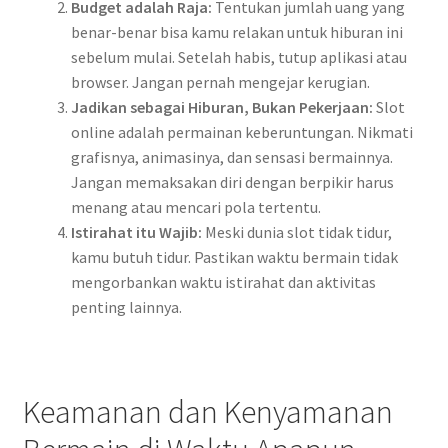
Budget adalah Raja:
Tentukan jumlah uang yang
benar-benar bisa kamu relakan untuk hiburan ini
sebelum mulai. Setelah habis, tutup aplikasi atau
browser. Jangan pernah mengejar kerugian.
Jadikan sebagai Hiburan, Bukan Pekerjaan:
Slot
online adalah permainan keberuntungan. Nikmati
grafisnya, animasinya, dan sensasi bermainnya.
Jangan memaksakan diri dengan berpikir harus
menang atau mencari pola tertentu.
Istirahat itu Wajib:
Meski dunia slot tidak tidur,
kamu butuh tidur. Pastikan waktu bermain tidak
mengorbankan waktu istirahat dan aktivitas
penting lainnya.
Keamanan dan Kenyamanan