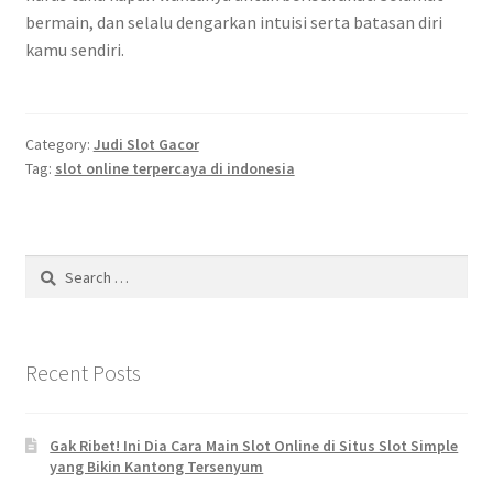
bermain, dan selalu dengarkan intuisi serta batasan diri
kamu sendiri.
Category:
Judi Slot Gacor
Tag:
slot online terpercaya di indonesia
Search
for:
Recent Posts
Gak Ribet! Ini Dia Cara Main Slot Online di Situs Slot Simple
yang Bikin Kantong Tersenyum