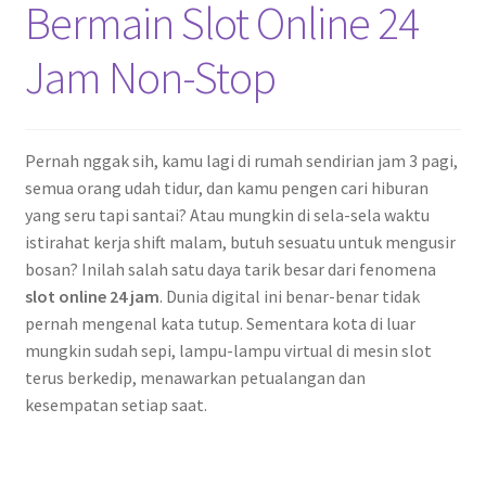
Bermain Slot Online 24
Jam Non-Stop
Pernah nggak sih, kamu lagi di rumah sendirian jam 3 pagi,
semua orang udah tidur, dan kamu pengen cari hiburan
yang seru tapi santai? Atau mungkin di sela-sela waktu
istirahat kerja shift malam, butuh sesuatu untuk mengusir
bosan? Inilah salah satu daya tarik besar dari fenomena
slot online 24 jam
. Dunia digital ini benar-benar tidak
pernah mengenal kata tutup. Sementara kota di luar
mungkin sudah sepi, lampu-lampu virtual di mesin slot
terus berkedip, menawarkan petualangan dan
kesempatan setiap saat.