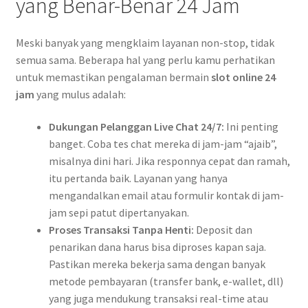
yang Benar-Benar 24 Jam
Meski banyak yang mengklaim layanan non-stop, tidak
semua sama. Beberapa hal yang perlu kamu perhatikan
untuk memastikan pengalaman bermain
slot online 24
jam
yang mulus adalah:
Dukungan Pelanggan Live Chat 24/7:
Ini penting
banget. Coba tes chat mereka di jam-jam “ajaib”,
misalnya dini hari. Jika responnya cepat dan ramah,
itu pertanda baik. Layanan yang hanya
mengandalkan email atau formulir kontak di jam-
jam sepi patut dipertanyakan.
Proses Transaksi Tanpa Henti:
Deposit dan
penarikan dana harus bisa diproses kapan saja.
Pastikan mereka bekerja sama dengan banyak
metode pembayaran (transfer bank, e-wallet, dll)
yang juga mendukung transaksi real-time atau