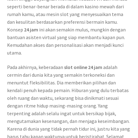
seperti benar-benar berada di dalam kasino mewah dari
rumah kamu, atau mesin slot yang menyesuaikan tema
dan kesulitan berdasarkan preferensi bermain kamu.
Konsep
24 jam
ini akan semakin mulus, mungkin dengan
bantuan asisten virtual yang siap membantu kapan pun.
Kemudahan akses dan personalisasi akan menjadi kunci
utama.
Pada akhirnya, keberadaan
slot online 24 jam
adalah
cermin dari dunia kita yang semakin terkoneksi dan
menuntut fleksibilitas. Dia memberikan pilihan dan
kendali penuh kepada pemain. Hiburan yang dulu terbatas
oleh ruang dan waktu, sekarang bisa dinikmati sesuai
dengan ritme hidup masing-masing orang. Yang
terpenting adalah selalu ingat untuk bersikap bijak,
mengutamakan kesenangan, dan menjaga keseimbangan.
Karena di dunia yang tidak pernah tidur ini, justru kita yang
harus tahu kapan waktunya untuk beristirahat. Selamat