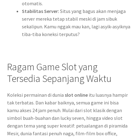
otomatis.
Stabilitas Server:
Situs yang bagus akan menjaga
server mereka tetap stabil meski di jam sibuk
sekalipun. Kamu nggak mau kan, lagi asyik-asyiknya
tiba-tiba koneksi terputus?
Ragam Game Slot yang
Tersedia Sepanjang Waktu
Koleksi permainan di dunia
slot online
itu luasnya hampir
tak terbatas. Dan kabar baiknya, semua game ini bisa
kamu akses 24 jam penuh. Mulai dari slot klasik dengan
simbol buah-buahan dan lucky seven, hingga video slot
dengan tema yang super kreatif: petualangan di piramida
Mesir, dunia fantasi penuh naga, film-film box office,