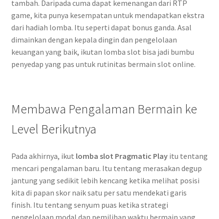
tambah. Daripada cuma dapat kemenangan dari RTP
game, kita punya kesempatan untuk mendapatkan ekstra
dari hadiah lomba. Itu seperti dapat bonus ganda. Asal
dimainkan dengan kepala dingin dan pengelolaan
keuangan yang baik, ikutan lomba slot bisa jadi bumbu
penyedap yang pas untuk rutinitas bermain slot online.
Membawa Pengalaman Bermain ke
Level Berikutnya
Pada akhirnya, ikut
lomba slot Pragmatic Play
itu tentang
mencari pengalaman baru. Itu tentang merasakan degup
jantung yang sedikit lebih kencang ketika melihat posisi
kita di papan skor naik satu per satu mendekati garis
finish. Itu tentang senyum puas ketika strategi
pengelolaan modal dan pemilihan waktu bermain yang