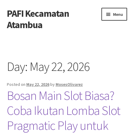
PAFI Kecamatan
Skip
Skip
Menu
to
to
Atambua
navigation
content
Home
Hubungi Kami
Day:
May 22, 2026
Privacy Policy
Posted on
May 22, 2026
by
MosesOlivarez
Tentang Kami
Bosan Main Slot Biasa?
Coba Ikutan Lomba Slot
Pragmatic Play untuk