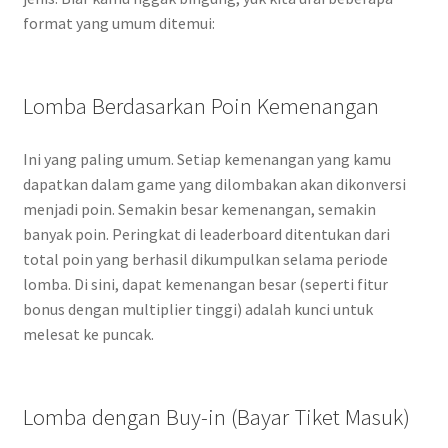
format yang umum ditemui:
Lomba Berdasarkan Poin Kemenangan
Ini yang paling umum. Setiap kemenangan yang kamu
dapatkan dalam game yang dilombakan akan dikonversi
menjadi poin. Semakin besar kemenangan, semakin
banyak poin. Peringkat di leaderboard ditentukan dari
total poin yang berhasil dikumpulkan selama periode
lomba. Di sini, dapat kemenangan besar (seperti fitur
bonus dengan multiplier tinggi) adalah kunci untuk
melesat ke puncak.
Lomba dengan Buy-in (Bayar Tiket Masuk)