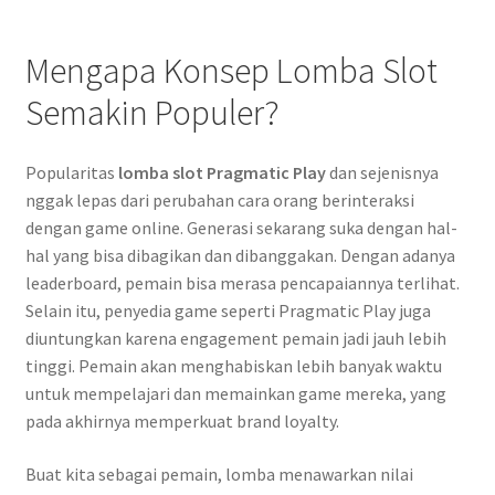
Mengapa Konsep Lomba Slot
Semakin Populer?
Popularitas
lomba slot Pragmatic Play
dan sejenisnya
nggak lepas dari perubahan cara orang berinteraksi
dengan game online. Generasi sekarang suka dengan hal-
hal yang bisa dibagikan dan dibanggakan. Dengan adanya
leaderboard, pemain bisa merasa pencapaiannya terlihat.
Selain itu, penyedia game seperti Pragmatic Play juga
diuntungkan karena engagement pemain jadi jauh lebih
tinggi. Pemain akan menghabiskan lebih banyak waktu
untuk mempelajari dan memainkan game mereka, yang
pada akhirnya memperkuat brand loyalty.
Buat kita sebagai pemain, lomba menawarkan nilai