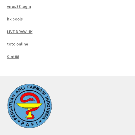
virus88 login
hk pools
LIVE DRAW HK
toto online
Slot88