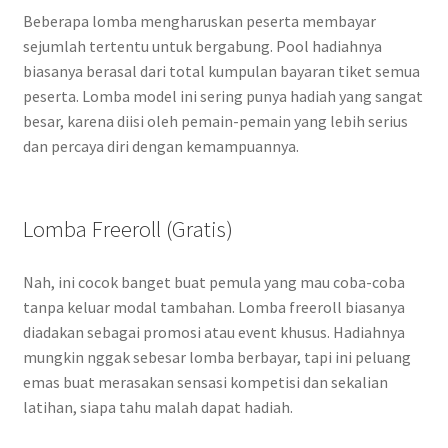
Beberapa lomba mengharuskan peserta membayar
sejumlah tertentu untuk bergabung. Pool hadiahnya
biasanya berasal dari total kumpulan bayaran tiket semua
peserta. Lomba model ini sering punya hadiah yang sangat
besar, karena diisi oleh pemain-pemain yang lebih serius
dan percaya diri dengan kemampuannya.
Lomba Freeroll (Gratis)
Nah, ini cocok banget buat pemula yang mau coba-coba
tanpa keluar modal tambahan. Lomba freeroll biasanya
diadakan sebagai promosi atau event khusus. Hadiahnya
mungkin nggak sebesar lomba berbayar, tapi ini peluang
emas buat merasakan sensasi kompetisi dan sekalian
latihan, siapa tahu malah dapat hadiah.