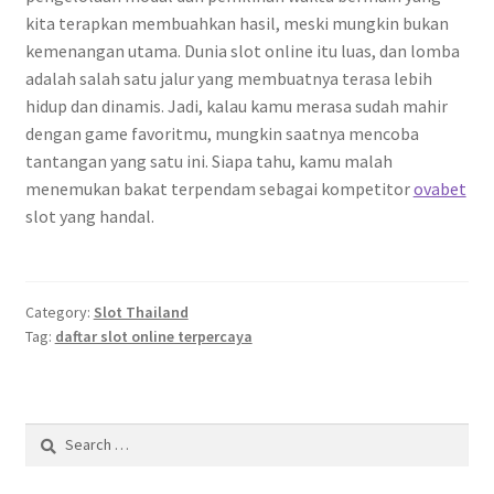
kita terapkan membuahkan hasil, meski mungkin bukan
kemenangan utama. Dunia slot online itu luas, dan lomba
adalah salah satu jalur yang membuatnya terasa lebih
hidup dan dinamis. Jadi, kalau kamu merasa sudah mahir
dengan game favoritmu, mungkin saatnya mencoba
tantangan yang satu ini. Siapa tahu, kamu malah
menemukan bakat terpendam sebagai kompetitor
ovabet
slot yang handal.
Category:
Slot Thailand
Tag:
daftar slot online terpercaya
Search
for: