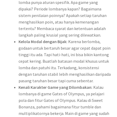
lomba punya aturan spesifik. Apa game yang
dipakai? Periode lombanya kapan? Bagaimana
sistem penilaian poinnya? Apakah setiap taruhan
menghasilkan poin, atau hanya kemenangan
tertentu? Membaca syarat dan ketentuan adalah
langkah paling krusial yang sering dilewatkan.
Kelola Modal dengan Bijak:
Karena berlomba,
godaan untuk bertaruh besar agar cepat dapat poin
tinggi itu ada. Tapi hati-hati, ini bisa bikin kantong
cepat kering. Buatlah batasan modal khusus untuk
lomba dan patuhi itu. Terkadang, konsistensi
dengan taruhan stabil lebih menghasilkan daripada
pasang taruhan besar tapi cuma sebentar.
Kenali Karakter Game yang Dilombakan:
Kalau
lombanya di game Gates of Olympus, ya pelajari
pola dan fitur Gates of Olympus. Kalau di Sweet
Bonanza, pahami bagaimana fitur tumble dan
multiplikatornya bekerja. Main di game yang sudah