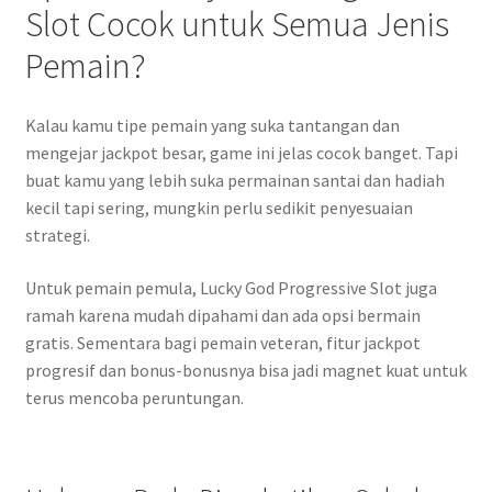
Slot Cocok untuk Semua Jenis
Pemain?
Kalau kamu tipe pemain yang suka tantangan dan
mengejar jackpot besar, game ini jelas cocok banget. Tapi
buat kamu yang lebih suka permainan santai dan hadiah
kecil tapi sering, mungkin perlu sedikit penyesuaian
strategi.
Untuk pemain pemula, Lucky God Progressive Slot juga
ramah karena mudah dipahami dan ada opsi bermain
gratis. Sementara bagi pemain veteran, fitur jackpot
progresif dan bonus-bonusnya bisa jadi magnet kuat untuk
terus mencoba peruntungan.