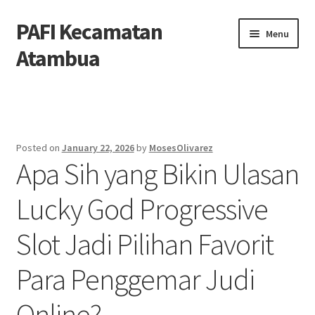
PAFI Kecamatan
Skip
Skip
Menu
to
to
Atambua
navigation
content
Home
Hubungi Kami
Posted on
January 22, 2026
by
MosesOlivarez
Apa Sih yang Bikin Ulasan
Privacy Policy
Lucky God Progressive
Tentang Kami
Slot Jadi Pilihan Favorit
Para Penggemar Judi
Online?