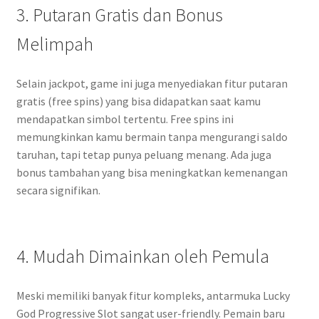
3. Putaran Gratis dan Bonus
Melimpah
Selain jackpot, game ini juga menyediakan fitur putaran
gratis (free spins) yang bisa didapatkan saat kamu
mendapatkan simbol tertentu. Free spins ini
memungkinkan kamu bermain tanpa mengurangi saldo
taruhan, tapi tetap punya peluang menang. Ada juga
bonus tambahan yang bisa meningkatkan kemenangan
secara signifikan.
4. Mudah Dimainkan oleh Pemula
Meski memiliki banyak fitur kompleks, antarmuka Lucky
God Progressive Slot sangat user-friendly. Pemain baru