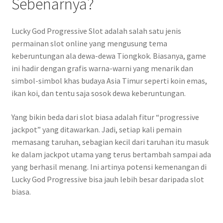
Sebenarnya?
Lucky God Progressive Slot adalah salah satu jenis
permainan slot online yang mengusung tema
keberuntungan ala dewa-dewa Tiongkok. Biasanya, game
ini hadir dengan grafis warna-warni yang menarik dan
simbol-simbol khas budaya Asia Timur seperti koin emas,
ikan koi, dan tentu saja sosok dewa keberuntungan.
Yang bikin beda dari slot biasa adalah fitur “progressive
jackpot” yang ditawarkan. Jadi, setiap kali pemain
memasang taruhan, sebagian kecil dari taruhan itu masuk
ke dalam jackpot utama yang terus bertambah sampai ada
yang berhasil menang. Ini artinya potensi kemenangan di
Lucky God Progressive bisa jauh lebih besar daripada slot
biasa.