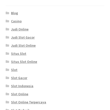
Blog
Casino
Judi Online
Judi Slot Gacor
Judi Slot Online
Situs Slot
Situs Slot Online
Slot
Slot Gacor
Slot Indonesia
Slot Online
Slot Online Terpercaya