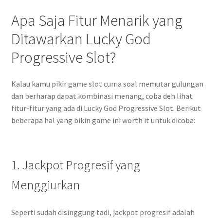
Apa Saja Fitur Menarik yang
Ditawarkan Lucky God
Progressive Slot?
Kalau kamu pikir game slot cuma soal memutar gulungan
dan berharap dapat kombinasi menang, coba deh lihat
fitur-fitur yang ada di Lucky God Progressive Slot. Berikut
beberapa hal yang bikin game ini worth it untuk dicoba:
1. Jackpot Progresif yang
Menggiurkan
Seperti sudah disinggung tadi, jackpot progresif adalah