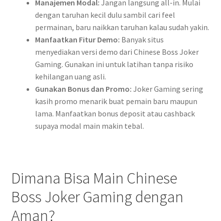
Manajemen Modal:
Jangan langsung all-in. Mulai
dengan taruhan kecil dulu sambil cari feel
permainan, baru naikkan taruhan kalau sudah yakin.
Manfaatkan Fitur Demo:
Banyak situs
menyediakan versi demo dari Chinese Boss Joker
Gaming. Gunakan ini untuk latihan tanpa risiko
kehilangan uang asli.
Gunakan Bonus dan Promo:
Joker Gaming sering
kasih promo menarik buat pemain baru maupun
lama. Manfaatkan bonus deposit atau cashback
supaya modal main makin tebal.
Dimana Bisa Main Chinese
Boss Joker Gaming dengan
Aman?