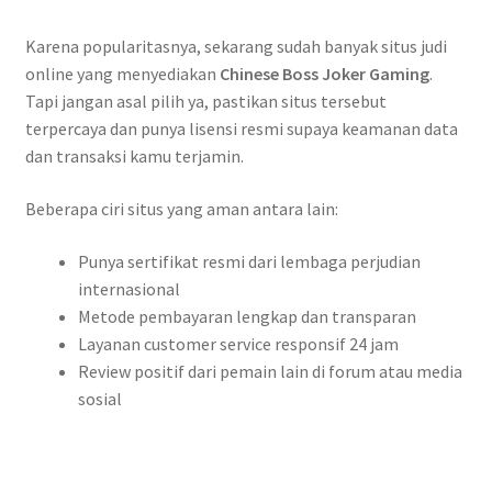
Karena popularitasnya, sekarang sudah banyak situs judi
online yang menyediakan
Chinese Boss Joker Gaming
.
Tapi jangan asal pilih ya, pastikan situs tersebut
terpercaya dan punya lisensi resmi supaya keamanan data
dan transaksi kamu terjamin.
Beberapa ciri situs yang aman antara lain:
Punya sertifikat resmi dari lembaga perjudian
internasional
Metode pembayaran lengkap dan transparan
Layanan customer service responsif 24 jam
Review positif dari pemain lain di forum atau media
sosial