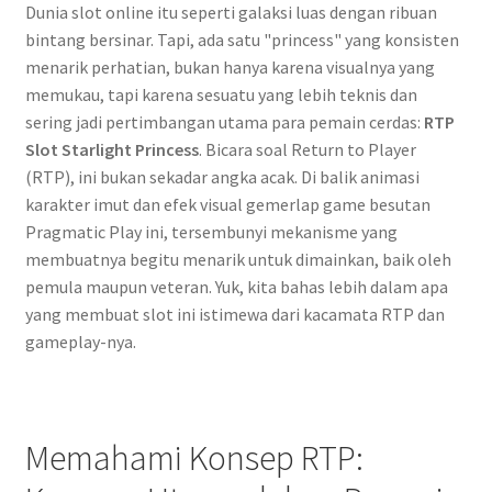
Dunia slot online itu seperti galaksi luas dengan ribuan
bintang bersinar. Tapi, ada satu "princess" yang konsisten
menarik perhatian, bukan hanya karena visualnya yang
memukau, tapi karena sesuatu yang lebih teknis dan
sering jadi pertimbangan utama para pemain cerdas:
RTP
Slot Starlight Princess
. Bicara soal Return to Player
(RTP), ini bukan sekadar angka acak. Di balik animasi
karakter imut dan efek visual gemerlap game besutan
Pragmatic Play ini, tersembunyi mekanisme yang
membuatnya begitu menarik untuk dimainkan, baik oleh
pemula maupun veteran. Yuk, kita bahas lebih dalam apa
yang membuat slot ini istimewa dari kacamata RTP dan
gameplay-nya.
Memahami Konsep RTP: