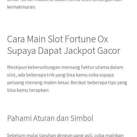
kemakmuran.
Cara Main Slot Fortune Ox
Supaya Dapat Jackpot Gacor
Meskipun keberuntungan memang faktor utama dalam
slot, ada beberapa trik yang bisa kamu coba supaya
peluang menang makin besar. Berikut beberapa tips yang
bisa kamu terapkan:
Pahami Aturan dan Simbol
Sebelum mulai taruhan dengan uang asli, coba mainkan