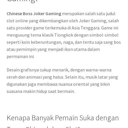
Chinese Boss Joker Gaming
merupakan salah satu judul
slot online yang dikembangkan oleh Joker Gaming, salah
satu provider game terkemuka di Asia Tenggara. Game ini
mengusung tema klasik Tiongkok dengan simbol-simbol
seperti koin keberuntungan, naga, dan tentu saja sang bos
atau pemimpin yang menjadi ikon utama dalam
permainan ini.
Desain grafisnya cukup menarik, dengan warna-warna
cerah dan animasi yang halus. Selain itu, musik latar yang
digunakan juga membawa nuansa oriental yang bikin
suasana makin hidup saat bermain.
Kenapa Banyak Pemain Suka dengan