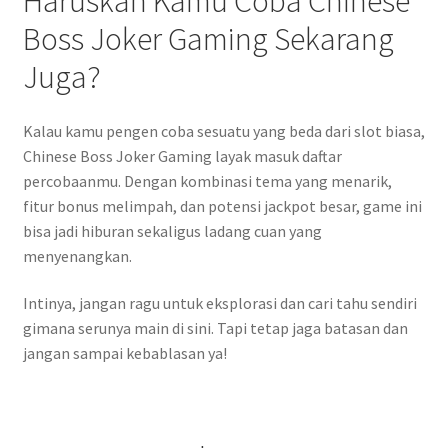
Haruskah Kamu Coba Chinese
Boss Joker Gaming Sekarang
Juga?
Kalau kamu pengen coba sesuatu yang beda dari slot biasa,
Chinese Boss Joker Gaming layak masuk daftar
percobaanmu. Dengan kombinasi tema yang menarik,
fitur bonus melimpah, dan potensi jackpot besar, game ini
bisa jadi hiburan sekaligus ladang cuan yang
menyenangkan.
Intinya, jangan ragu untuk eksplorasi dan cari tahu sendiri
gimana serunya main di sini. Tapi tetap jaga batasan dan
jangan sampai kebablasan ya!