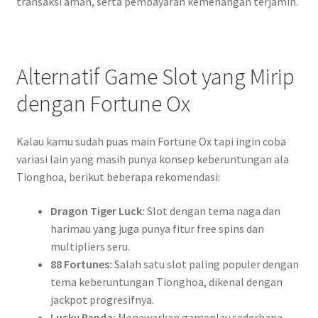
transaksi aman, serta pembayaran kemenangan terjamin.
Alternatif Game Slot yang Mirip
dengan Fortune Ox
Kalau kamu sudah puas main Fortune Ox tapi ingin coba
variasi lain yang masih punya konsep keberuntungan ala
Tionghoa, berikut beberapa rekomendasi:
Dragon Tiger Luck:
Slot dengan tema naga dan
harimau yang juga punya fitur free spins dan
multipliers seru.
88 Fortunes:
Salah satu slot paling populer dengan
tema keberuntungan Tionghoa, dikenal dengan
jackpot progresifnya.
Lucky Panda:
Menawarkan gameplay sederhana