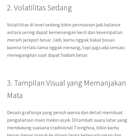
2. Volatilitas Sedang
Volatilitas di level sedang bikin permainan jadi balance
antara sering dapat kemenangan kecil dan kesempatan
meraih jackpot besar. Jadi, kamu nggak bakal bosan
karena terlalu lama nggak menang, tapi juga ada sensasi
menegangkan saat dapat hadiah besar.
3. Tampilan Visual yang Memanjakan
Mata
Desain grafisnya yang penuh warna dan detail membuat
pengalaman main makin asyik. Ditambah suara latar yang
mendukung suasana tradisional Tionghoa, bikin kamu
benar-benar masuk ke dalam tema keberuntungan dan