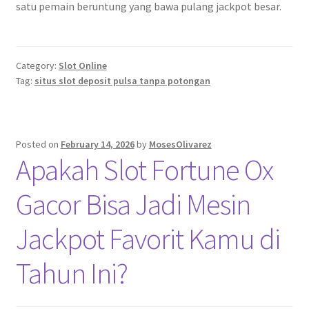
satu pemain beruntung yang bawa pulang jackpot besar.
Category:
Slot Online
Tag:
situs slot deposit pulsa tanpa potongan
Posted on
February 14, 2026
by
MosesOlivarez
Apakah Slot Fortune Ox
Gacor Bisa Jadi Mesin
Jackpot Favorit Kamu di
Tahun Ini?