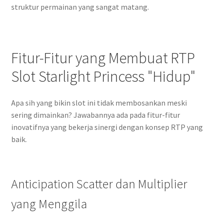
struktur permainan yang sangat matang.
Fitur-Fitur yang Membuat RTP
Slot Starlight Princess "Hidup"
Apa sih yang bikin slot ini tidak membosankan meski
sering dimainkan? Jawabannya ada pada fitur-fitur
inovatifnya yang bekerja sinergi dengan konsep RTP yang
baik.
Anticipation Scatter dan Multiplier
yang Menggila