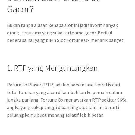
Gacor?
Bukan tanpa alasan kenapa slot ini jadi favorit banyak
orang, terutama yang suka cari game gacor. Berikut
beberapa hal yang bikin Slot Fortune Ox menarik banget:
1. RTP yang Menguntungkan
Return to Player (RTP) adalah persentase teoretis dari
total taruhan yang akan dikembalikan ke pemain dalam
jangka panjang. Fortune Ox menawarkan RTP sekitar 96%,
angka yang cukup tinggi dibanding slot lain. Ini berarti
peluang kamu buat menang relatif lebih besar.