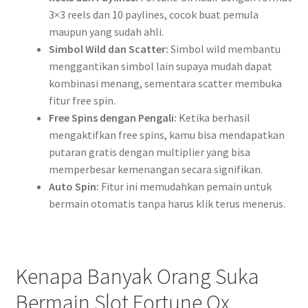
3×3 reels dan 10 paylines, cocok buat pemula
maupun yang sudah ahli.
Simbol Wild dan Scatter:
Simbol wild membantu
menggantikan simbol lain supaya mudah dapat
kombinasi menang, sementara scatter membuka
fitur free spin.
Free Spins dengan Pengali:
Ketika berhasil
mengaktifkan free spins, kamu bisa mendapatkan
putaran gratis dengan multiplier yang bisa
memperbesar kemenangan secara signifikan.
Auto Spin:
Fitur ini memudahkan pemain untuk
bermain otomatis tanpa harus klik terus menerus.
Kenapa Banyak Orang Suka
Bermain Slot Fortune Ox