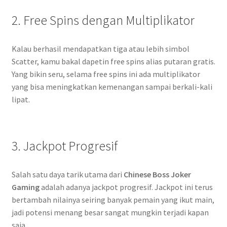
2. Free Spins dengan Multiplikator
Kalau berhasil mendapatkan tiga atau lebih simbol
Scatter, kamu bakal dapetin free spins alias putaran gratis.
Yang bikin seru, selama free spins ini ada multiplikator
yang bisa meningkatkan kemenangan sampai berkali-kali
lipat.
3. Jackpot Progresif
Salah satu daya tarik utama dari
Chinese Boss Joker
Gaming
adalah adanya jackpot progresif. Jackpot ini terus
bertambah nilainya seiring banyak pemain yang ikut main,
jadi potensi menang besar sangat mungkin terjadi kapan
saja.