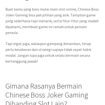
Buat kamu yang baru mulai main slot online, Chinese Boss
Joker Gaming bisa jadi pilihan yang asik. Tampilan game
yang sederhana tapi menarik, serta fitur-fitur yang mudah
dipahami, membuat game ini ramah untuk pemain
pemula.
Tapi ingat juga, walaupun gampang dimainkan, tetap
perlu kesabaran dan strategi supaya tidak cepat habis
modal. Jangan lupa juga untuk selalu bermain secara
bertanggung jawab!
Gimana Rasanya Bermain
Chinese Boss Joker Gaming
Dibanding Slot Lain?