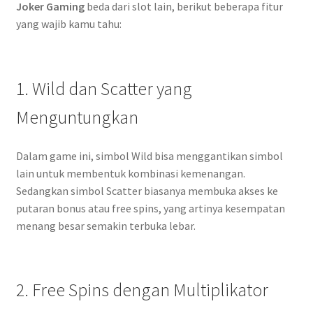
Joker Gaming
beda dari slot lain, berikut beberapa fitur
yang wajib kamu tahu:
1. Wild dan Scatter yang
Menguntungkan
Dalam game ini, simbol Wild bisa menggantikan simbol
lain untuk membentuk kombinasi kemenangan.
Sedangkan simbol Scatter biasanya membuka akses ke
putaran bonus atau free spins, yang artinya kesempatan
menang besar semakin terbuka lebar.
2. Free Spins dengan Multiplikator