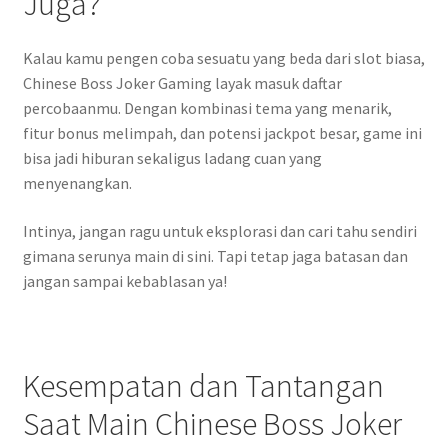
Juga?
Kalau kamu pengen coba sesuatu yang beda dari slot biasa,
Chinese Boss Joker Gaming layak masuk daftar
percobaanmu. Dengan kombinasi tema yang menarik,
fitur bonus melimpah, dan potensi jackpot besar, game ini
bisa jadi hiburan sekaligus ladang cuan yang
menyenangkan.
Intinya, jangan ragu untuk eksplorasi dan cari tahu sendiri
gimana serunya main di sini. Tapi tetap jaga batasan dan
jangan sampai kebablasan ya!
Kesempatan dan Tantangan
Saat Main Chinese Boss Joker