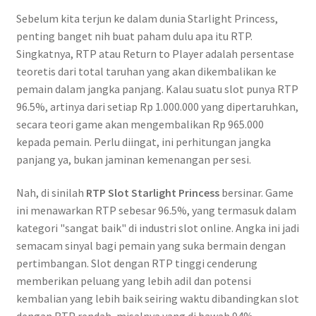
Sebelum kita terjun ke dalam dunia Starlight Princess,
penting banget nih buat paham dulu apa itu RTP.
Singkatnya, RTP atau Return to Player adalah persentase
teoretis dari total taruhan yang akan dikembalikan ke
pemain dalam jangka panjang. Kalau suatu slot punya RTP
96.5%, artinya dari setiap Rp 1.000.000 yang dipertaruhkan,
secara teori game akan mengembalikan Rp 965.000
kepada pemain. Perlu diingat, ini perhitungan jangka
panjang ya, bukan jaminan kemenangan per sesi.
Nah, di sinilah
RTP Slot Starlight Princess
bersinar. Game
ini menawarkan RTP sebesar 96.5%, yang termasuk dalam
kategori "sangat baik" di industri slot online. Angka ini jadi
semacam sinyal bagi pemain yang suka bermain dengan
pertimbangan. Slot dengan RTP tinggi cenderung
memberikan peluang yang lebih adil dan potensi
kembalian yang lebih baik seiring waktu dibandingkan slot