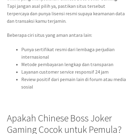
Tapi jangan asal pilih ya, pastikan situs tersebut
terpercaya dan punya lisensi resmi supaya keamanan data
dan transaksi kamu terjamin.
Beberapa ciri situs yang aman antara lain:
Punya sertifikat resmi dari lembaga perjudian
internasional
Metode pembayaran lengkap dan transparan
Layanan customer service responsif 24 jam
Review positif dari pemain lain di forum atau media
sosial
Apakah Chinese Boss Joker
Gaming Cocok untuk Pemula?