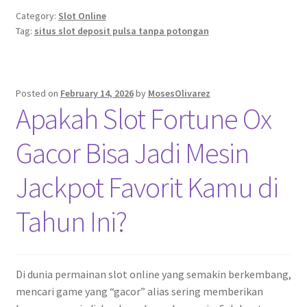
Category:
Slot Online
Tag:
situs slot deposit pulsa tanpa potongan
Posted on
February 14, 2026
by
MosesOlivarez
Apakah Slot Fortune Ox
Gacor Bisa Jadi Mesin
Jackpot Favorit Kamu di
Tahun Ini?
Di dunia permainan slot online yang semakin berkembang,
mencari game yang “gacor” alias sering memberikan