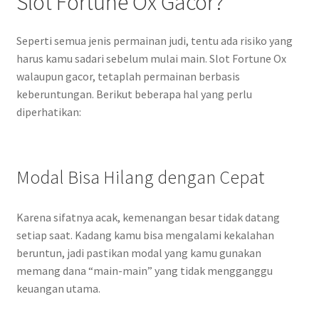
Slot Fortune Ox Gacor?
Seperti semua jenis permainan judi, tentu ada risiko yang
harus kamu sadari sebelum mulai main. Slot Fortune Ox
walaupun gacor, tetaplah permainan berbasis
keberuntungan. Berikut beberapa hal yang perlu
diperhatikan:
Modal Bisa Hilang dengan Cepat
Karena sifatnya acak, kemenangan besar tidak datang
setiap saat. Kadang kamu bisa mengalami kekalahan
beruntun, jadi pastikan modal yang kamu gunakan
memang dana “main-main” yang tidak mengganggu
keuangan utama.