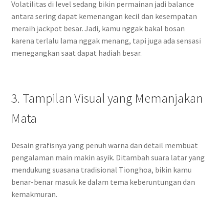
Volatilitas di level sedang bikin permainan jadi balance
antara sering dapat kemenangan kecil dan kesempatan
meraih jackpot besar. Jadi, kamu nggak bakal bosan
karena terlalu lama nggak menang, tapi juga ada sensasi
menegangkan saat dapat hadiah besar.
3. Tampilan Visual yang Memanjakan
Mata
Desain grafisnya yang penuh warna dan detail membuat
pengalaman main makin asyik. Ditambah suara latar yang
mendukung suasana tradisional Tionghoa, bikin kamu
benar-benar masuk ke dalam tema keberuntungan dan
kemakmuran.