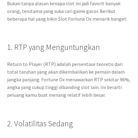
Bukan tanpa alasan kenapa slot ini jadi favorit banyak
orang, terutama yang suka cari game gacor. Berikut
beberapa hal yang bikin Slot Fortune Ox menarik banget:
1. RTP yang Menguntungkan
Return to Player (RTP) adalah persentase teoretis dari
total taruhan yang akan dikembalikan ke pemain dalam
jangka panjang. Fortune Ox menawarkan RTP sekitar 96%,
angka yang cukup tinggi dibanding slot lain. Ini berarti
peluang kamu buat menang relatif lebih besar.
2. Volatilitas Sedang