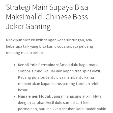
Strategi Main Supaya Bisa
Maksimal di Chinese Boss
Joker Gaming
Meskipun slot identik dengan keberuntungan, ada
beberapa trik yang bisa kamu coba supaya peluang
menang makin besar:
Kenali Pola Permainan:
Amati dulu bagaimana
simbol-simbol keluar dan kapan free spins aktif.
Kadang pola tertentu bisa membantu kamu
menentukan kapan harus pasang taruhan lebih
besar.
Manajemen Modal:
Jangan langsung all-in. Mulai
dengan taruhan kecil dulu sambil cari feel
permainan, baru naikkan taruhan kalau sudah yakin.